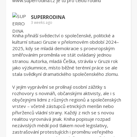
www.superrodina.cz
je tu pro celou rodinu
SUPERRODINA
3 weeks ago
Kniha přináší svědectví o společenské, politické a
kulturní situaci Gruzie v přelomovém období 2024–
2025, kdy se mladá demokracie s proevropským
směřováním proměnila ve stát ovládaný jednou
stranou. Autorka, mladá Češka, strávila v Gruzii rok
jako výzkumnice, místo běžné terénní práce se ale
stala svědkyní dramatického společenského zlomu.
V jejím vyprávění se prolínají osobní zážitky s
rozhovory s novináři, občanskými aktivisty, ale i s
obyčejnými lidmi z různých regionů a společenských
vrstev – včetně zástupců etnických menšin nebo
přívrženců vládní strany. Každý z nich se s novou
realitou vyrovnává jinak. Kniha popisuje rozpad
nezávislých médií pod tlakem nové legislativy,
zastrašování protestujících i proměnu veřejného