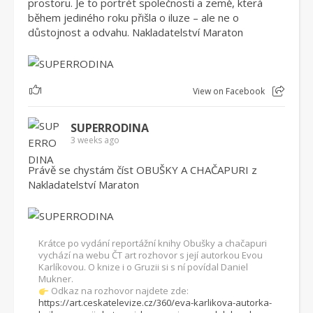
prostoru. Je to portrét společnosti a země, která
během jediného roku přišla o iluze – ale ne o
důstojnost a odvahu. Nakladatelství Maraton
1
View on Facebook
SUPERRODINA
3 weeks ago
Právě se chystám číst OBUŠKY A CHAČAPURI z
Nakladatelství Maraton
Krátce po vydání reportážní knihy Obušky a chačapuri
vychází na webu ČT art rozhovor s její autorkou Evou
Karlíkovou. O knize i o Gruzii si s ní povídal Daniel
Mukner.
Odkaz na rozhovor najdete zde:
https://art.ceskatelevize.cz/360/eva-karlikova-autorka-