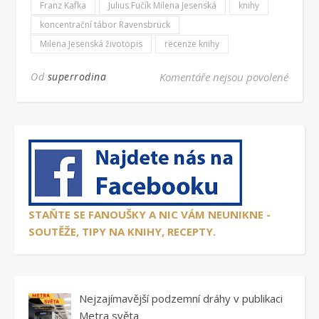
Franz Kafka
Julius Fučík Milena Jesenská
knihy
koncentrační tábor Ravensbrück
Milena Jesenská životopis
recenze knihy
u text
Od
superrodina
Komentáře nejsou povolené
STAŇTE SE FANOUŠKY A NIC VÁM NEUNIKNE -
SOUTĚŽE, TIPY NA KNIHY, RECEPTY.
Nejzajímavější podzemní dráhy v publikaci
Metra světa