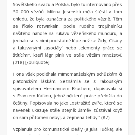
Sovětského svazu a Polska, bylo tu internováno přes
50 000 vězňů. Milena Jesenská měla štěstí v tom
ohledu, že byla označena za politického vězně. Těm
se říkalo rotwinkeln, podle rudého trojúhelníku
našitého nahoře na rukávu vězeňského mundúru, a
jednalo se s nimi podstatně lépe než se Židy, Cikány
a takzvanými „asociály“ nebo „elementy práce se
štítícími“, kteří lágr plnili ve stále větším množství.
(218) [/pullquote]
I ona však podléhala mimomanželským schůzkám či
platonickým láskám. Seznámila se s rakouským
spisovatelem Hermannem Brochem, dopisovala si
s Franzem Kafkou, jehož některé práce přeložila do
češtiny. Popisovala ho jako „ostražité zvíře, které se
navenek ukazuje stále stejně: úsměv zůstával když
on sám přítomen nebyl, a zejména tehdy.“ (87)
Vzplanula pro komunistické ideály (a Julia Fučíka), ale