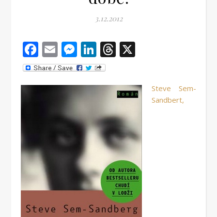
3.12.2012
Facebook
Email
Messenger
LinkedIn
Threads
X
Steve Sem-
Sandbert,