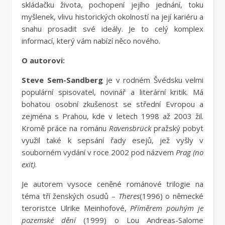
skládačku života, pochopení jejího jednání, toku
myšlenek, vlivu historických okolností na její kariéru a
snahu prosadit své ideály. Je to celý komplex
informací, který vám nabízí něco nového.
O autorovi:
Steve Sem-Sandberg
je v rodném Švédsku velmi
populární spisovatel, novinář a literární kritik. Má
bohatou osobní zkušenost se střední Evropou a
zejména s Prahou, kde v letech 1998 až 2003 žil.
Kromě práce na románu
Ravensbrück
pražský pobyt
využil také k sepsání řady esejů, jež vyšly v
souborném vydání v roce 2002 pod názvem
Prag (no
exit)
.
Je autorem vysoce ceněné románové trilogie na
téma tří ženských osudů –
Theres
(1996) o německé
teroristce Ulrike Meinhofové,
Příměrem pouhým je
pozemské dění
(1999) o Lou Andreas-Salome