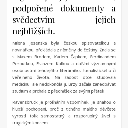
podpořené dokumenty a
svědectvím jejich
nejbližších.
Milena Jesenská byla českou spisovatelkou a
novinářkou, překládala z němčiny do češtiny. Znala se
s Maxem Brodem, Karlem Čapkem, Ferdinandem
Peroutkou, Franzem Kafkou a dalšími významnými
osobnostmi tehdejšího literárního, žurnalistického či
veřejného života. Na žádost otce studovala
medicínu, ale nedokončila ji. Brzy začala zanedbávat
studium a prchala z přednášek za svými přáteli.
Ravensbrück je prolínáním vzpomínek, je snahou o
hlubší pochopení, proč z tichého malého děvčete
vyrostl tolik samostatný a rozporuplný živel s
tragickým koncem.