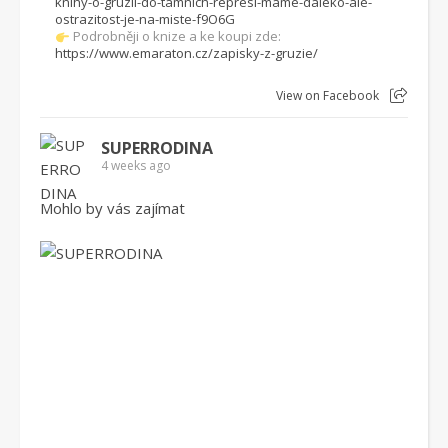
knihy-o-gruzii-do-tamnich-represi-mame-daleko-ale-
ostrazitost-je-na-miste-f9O6G
Podrobněji o knize a ke koupi zde:
https://www.emaraton.cz/zapisky-z-gruzie/
View on Facebook
SUPERRODINA
4 weeks ago
Mohlo by vás zajímat