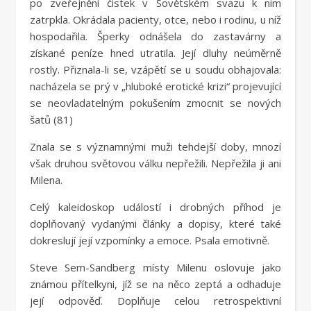
po zveřejnění čistek v Sovětském svazu k nim
zatrpkla. Okrádala pacienty, otce, nebo i rodinu, u níž
hospodařila. Šperky odnášela do zastavárny a
získané peníze hned utratila. Její dluhy neúměrně
rostly. Přiznala-li se, vzápětí se u soudu obhajovala:
nacházela se prý v „hluboké erotické krizi“ projevující
se neovladatelným pokušením zmocnit se nových
šatů (81)
Znala se s významnými muži tehdejší doby, mnozí
však druhou světovou válku nepřežili. Nepřežila ji ani
Milena.
Celý kaleidoskop událostí i drobných příhod je
doplňovaný vydanými články a dopisy, které také
dokreslují její vzpomínky a emoce. Psala emotivně.
Steve Sem-Sandberg místy Milenu oslovuje jako
známou přítelkyni, jíž se na něco zeptá a odhaduje
její odpověď. Doplňuje celou retrospektivní