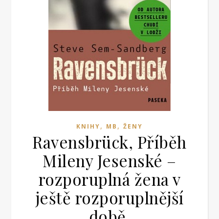
,
,
KNIHY
MB
ŽENY
Ravensbrück, Příběh
Mileny Jesenské –
rozporuplná žena v
ještě rozporuplnější
době.