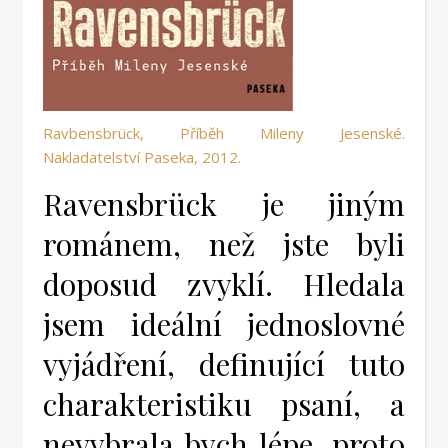
Ravbensbrück, Příběh Mileny Jesenské.
Nakladatelství Paseka, 2012.
Ravensbrück je jiným
románem, než jste byli
doposud zvyklí. Hledala
jsem ideální jednoslovné
vyjádření, definující tuto
charakteristiku psaní, a
nevybrala bych lépe, proto