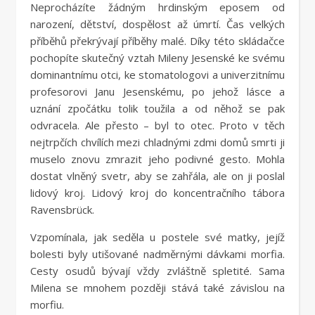
Neprocházíte žádným hrdinským eposem od
narození, dětství, dospělost až úmrtí. Čas velkých
příběhů překrývají příběhy malé. Díky této skládačce
pochopíte skutečný vztah Mileny Jesenské ke svému
dominantnímu otci, ke stomatologovi a univerzitnímu
profesorovi Janu Jesenskému, po jehož lásce a
uznání zpočátku tolik toužila a od něhož se pak
odvracela. Ale přesto – byl to otec. Proto v těch
nejtrpčích chvílích mezi chladnými zdmi domů smrti ji
muselo znovu zmrazit jeho podivné gesto. Mohla
dostat vlněný svetr, aby se zahřála, ale on ji poslal
lidový kroj. Lidový kroj do koncentračního tábora
Ravensbrück.
Vzpomínala, jak seděla u postele své matky, jejíž
bolesti byly utišované nadměrnými dávkami morfia.
Cesty osudů bývají vždy zvláštně spletité. Sama
Milena se mnohem později stává také závislou na
morfiu.