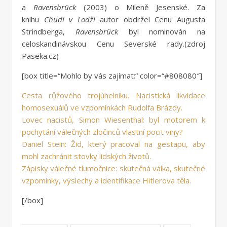
a
Ravensbrück
(2003) o Mileně Jesenské. Za
knihu
Chudí v Lodži
autor obdržel Cenu Augusta
Strindberga,
Ravensbrück
byl nominován na
celoskandinávskou Cenu Severské rady.(zdroj
Paseka.cz)
[box title=“Mohlo by vás zajímat:“ color=“#808080″]
Cesta růžového trojúhelníku. Nacistická likvidace
homosexuálů ve vzpomínkách Rudolfa Brázdy.
Lovec nacistů, Simon Wiesenthal: byl motorem k
pochytání válečných zločinců vlastní pocit viny?
Daniel Stein: Žid, který pracoval na gestapu, aby
mohl zachránit stovky lidských životů.
Zápisky válečné tlumočnice: skutečná válka, skutečné
vzpomínky, výslechy a identifikace Hitlerova těla.
[/box]