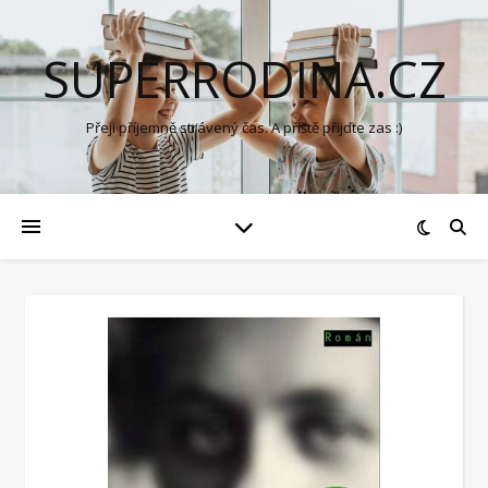
SUPERRODINA.CZ
Přeji příjemně strávený čas. A příště přijďte zas :)