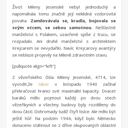
Život Mileny Jesenské nebyl jednoduchý a
napomáhala tomu značně její neklidná vzdorovitá
povaha.
Zamilovávala se, kradla, bojovala se
svým otcem, se sebou samotnou.
Nešťastné
manželství s Polakem, uzavřené spíše z trucu, se
rozpadalo. Ani druhé manželství s architektem
Krejcarem se nevydařilo. Navíc Krejcarovy avantýry
se neblaze projevily na Mileně zdravotním stavu.
[pullquote align=“left“]
Z vězeňského čísla Mileny Jesenské, 4714, lze
vyvodit,že
tábor
v listopadu 1940 začínal
překračovat hranici své maximální kapacity. Dvacet
baráků mělo pojmout každý po dvou stech
vězeňkyních a všechny budovy byly rozděleny do
dvou částí. Dohromady tudíž čtyři tisíce. Ale mělo být
ještě hůř. Na podzim 1944, když bylo Německo
donuceno stáhnout se z dříve okupovaných oblastní