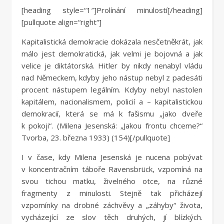
[heading style=“1″]Prolínání minulostí[/heading]
[pullquote align=“right“]
Kapitalistická demokracie dokázala nesčetněkrát, jak
málo jest demokratická, jak velmi je bojovná a jak
velice je diktátorská. Hitler by nikdy nenabyl vládu
nad Německem, kdyby jeho nástup nebyl z padesáti
procent nástupem legálním. Kdyby nebyl nastolen
kapitálem, nacionalismem, policií a – kapitalistickou
demokracií, která se má k fašismu „jako dveře
k pokoji“. (Milena Jesenská: „Jakou frontu chceme?“
Tvorba, 23. března 1933) (154)[/pullquote]
I v čase, kdy Milena Jesenská je nucena pobývat
v koncentračním táboře Ravensbrück, vzpomíná na
svou tichou matku, živelného otce, na různé
fragmenty z minulosti. Stejně tak přicházejí
vzpomínky na drobné záchvěvy a „záhyby“ života,
vycházející ze slov těch druhých, jí blízkých.