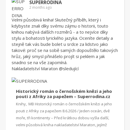
SUPERRODINA
2 months ago
Velmi působivá kniha! Skutečný příběh, který i
kdybyste znali díky svému zájmu o historii, touto
knihou nabývá dalších rozměrů - a to nejvíce díky
stylu a bohatosti lyrického jazyka. Oceníte detaily a
stejně tak vás bude bolet u srdce za lidstvo jako
takové: proč se na sobě samých dopouštělo takových
hrůz, jaký smysl přinášelo projít si peklem a jak
snadno se na vše zapomíná.
Nakladatelství Maraton
@sleduj
ící
Historický román o černošském knězi a jeho
pouti z Afriky za papežem – Superrodina.cz
Knihy, MB Historický román o černošském knězi a jeho
pouti z Afriky za papežem 8.6.2026 / Jeden oceán, dvě
moře, tři kontinenty – Před krátkou dobou vyšla další,
velmi působivá kniha nakladatelství Maraton, jejímž