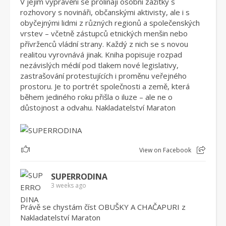
V jejím vyprávění se prolínají osobní zážitky s
rozhovory s novináři, občanskými aktivisty, ale i s
obyčejnými lidmi z různých regionů a společenských
vrstev – včetně zástupců etnických menšin nebo
přívrženců vládní strany. Každý z nich se s novou
realitou vyrovnává jinak. Kniha popisuje rozpad
nezávislých médií pod tlakem nové legislativy,
zastrašování protestujících i proměnu veřejného
prostoru. Je to portrét společnosti a země, která
během jediného roku přišla o iluze – ale ne o
důstojnost a odvahu. Nakladatelství Maraton
1
View on Facebook
SUPERRODINA
3 weeks ago
Právě se chystám číst OBUŠKY A CHAČAPURI z
Nakladatelství Maraton