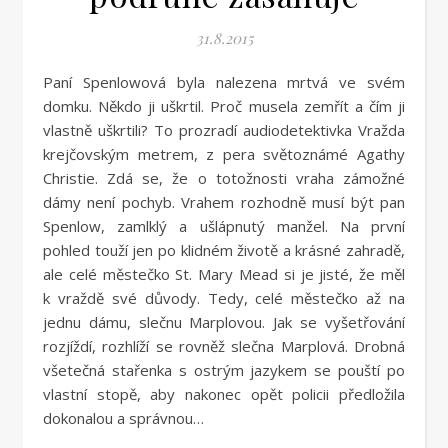
31.8.2015
Paní Spenlowová byla nalezena mrtvá ve svém
domku. Někdo ji uškrtil. Proč musela zemřít a čím ji
vlastně uškrtili? To prozradí audiodetektivka Vražda
krejčovským metrem, z pera světoznámé Agathy
Christie. Zdá se, že o totožnosti vraha zámožné
dámy není pochyb. Vrahem rozhodně musí být pan
Spenlow, zamlklý a ušlápnutý manžel. Na první
pohled touží jen po klidném životě a krásné zahradě,
ale celé městečko St. Mary Mead si je jisté, že měl
k vraždě své důvody. Tedy, celé městečko až na
jednu dámu, slečnu Marplovou. Jak se vyšetřování
rozjíždí, rozhlíží se rovněž slečna Marplová. Drobná
všetečná stařenka s ostrým jazykem se pouští po
vlastní stopě, aby nakonec opět policii předložila
dokonalou a správnou…