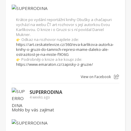
Krátce po vydání reportážní knihy Obušky a chačapuri
vychází na webu ČT art rozhovor s její autorkou Evou
Karlíkovou. O knize i o Gruzii si s ní povídal Daniel
Mukner.
Odkaz na rozhovor najdete zde:
https://art.ceskatelevize.cz/360/eva-karlikova-autorka-
knihy-o-gruzii-do-tamnich-represi-mame-daleko-ale-
ostrazitost-je-na-miste-f9O6G
Podrobněji o knize a ke koupi zde:
https://www.emaraton.cz/zapisky-z-gruzie/
View on Facebook
SUPERRODINA
4 weeks ago
Mohlo by vás zajímat