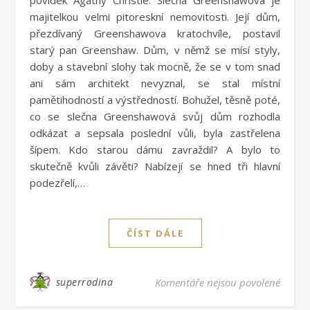
povídek Agathy Christie. Slečna Greenshawová je
majitelkou velmi pitoreskní nemovitosti. Její dům,
přezdívaný Greenshawova kratochvíle, postavil
starý pan Greenshaw. Dům, v němž se mísí styly,
doby a stavební slohy tak mocně, že se v tom snad
ani sám architekt nevyznal, se stal místní
pamětihodností a výstředností. Bohužel, těsně poté,
co se slečna Greenshawová svůj dům rozhodla
odkázat a sepsala poslední vůli, byla zastřelena
šípem. Kdo starou dámu zavraždil? A bylo to
skutečně kvůli závěti? Nabízejí se hned tři hlavní
podezřelí,…
ČÍST DÁLE
u text
superrodina
Komentáře nejsou povolené