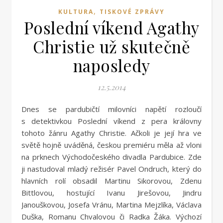
,
KULTURA
TISKOVÉ ZPRÁVY
Poslední víkend Agathy
Christie už skutečně
naposledy
12.5.2014
Dnes se pardubičtí milovníci napětí rozloučí
s detektivkou Poslední víkend z pera královny
tohoto žánru Agathy Christie. Ačkoli je její hra ve
světě hojně uváděná, českou premiéru měla až vloni
na prknech Východočeského divadla Pardubice. Zde
ji nastudoval mladý režisér Pavel Ondruch, který do
hlavních rolí obsadil Martinu Sikorovou, Zdenu
Bittlovou, hostující Ivanu Jirešovou, Jindru
Janouškovou, Josefa Vránu, Martina Mejzlíka, Václava
Duška, Romanu Chvalovou či Radka Žáka. Výchozí