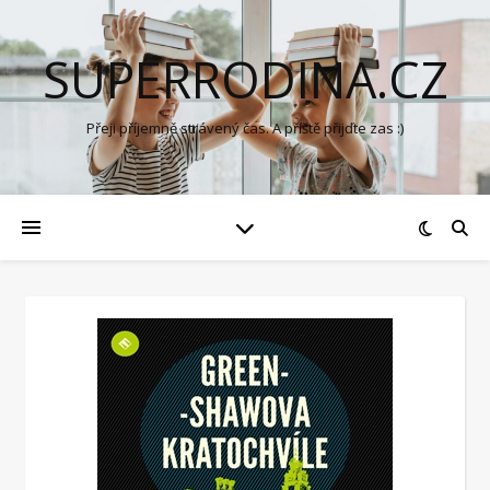
SUPERRODINA.CZ
Přeji příjemně strávený čas. A příště přijďte zas :)