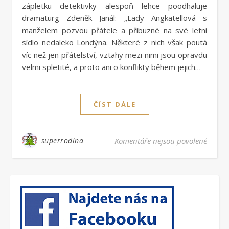
zápletku detektivky alespoň lehce poodhaluje
dramaturg Zdeněk Janál: „Lady Angkatellová s
manželem pozvou přátele a příbuzné na své letní
sídlo nedaleko Londýna. Některé z nich však poutá
víc než jen přátelství, vztahy mezi nimi jsou opravdu
velmi spletité, a proto ani o konflikty během jejich…
ČÍST DÁLE
u text
superrodina
Komentáře nejsou povolené