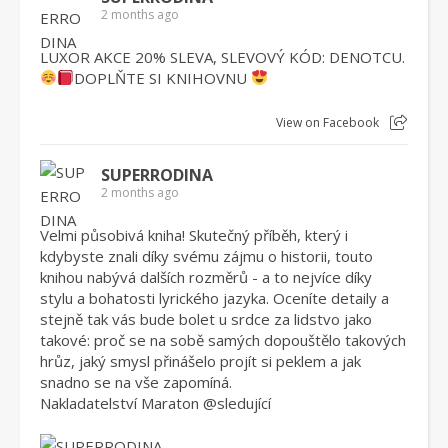
2 months ago
LUXOR AKCE 20% SLEVA, SLEVOVÝ KÓD: DENOTCU.
DOPLŇTE SI KNIHOVNU
View on Facebook
SUPERRODINA
2 months ago
Velmi působivá kniha! Skutečný příběh, který i
kdybyste znali díky svému zájmu o historii, touto
knihou nabývá dalších rozměrů - a to nejvíce díky
stylu a bohatosti lyrického jazyka. Oceníte detaily a
stejně tak vás bude bolet u srdce za lidstvo jako
takové: proč se na sobě samých dopouštělo takových
hrůz, jaký smysl přinášelo projít si peklem a jak
snadno se na vše zapomíná.
Nakladatelství Maraton
@sleduj
ící