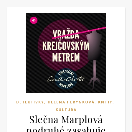
,
,
,
DETEKTIVKY
HELENA HERYNKOVÁ
KNIHY
KULTURA
Slečna Marplová
podruhé zasahuje