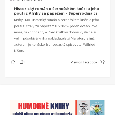
Historický román o černošském knězi a jeho
pouti z Afriky za papežem – Superrodina.cz
Knihy, MB Historický román o černošském knězi a jeho
pouti z Afriky za papežem 8.6.2026 / Jeden oceán, dvě
moře, tři kontinenty – Před krátkou dobou vyšla další,
velmi působivá kniha nakladatelství Maraton, jejímž
autorem je konžsko-francouzský spisovatel Wilfried
N’Son...
1
1
View on Facebook