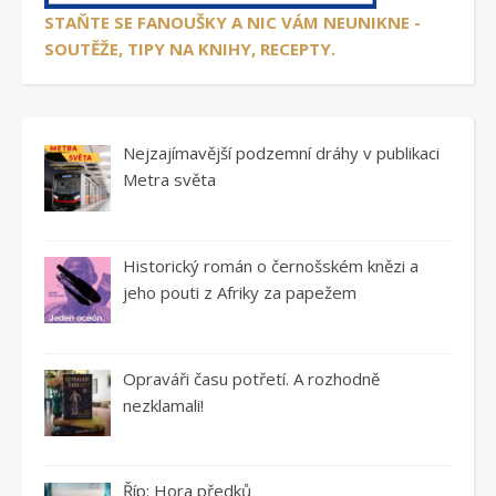
STAŇTE SE FANOUŠKY A NIC VÁM NEUNIKNE -
SOUTĚŽE, TIPY NA KNIHY, RECEPTY.
Nejzajímavější podzemní dráhy v publikaci
Metra světa
Historický román o černošském knězi a
jeho pouti z Afriky za papežem
Opraváři času potřetí. A rozhodně
nezklamali!
Říp: Hora předků