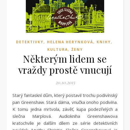
,
,
,
DETEKTIVKY
HELENA HERYNKOVÁ
KNIHY
,
KULTURA
ŽENY
Některým lidem se
vraždy prostě vnucují
20.10.2015
Starý fantaskní dům, který postavil trochu podivínský
pan Greenshaw. Stará dáma, vnučka onoho podivína.
K tomu jedna mrtvola, závěť, kupa podezřelých a
slečna Marplová. Audiokniha Greenshawova
kratochvíle je dalším dílem ze série detektivních