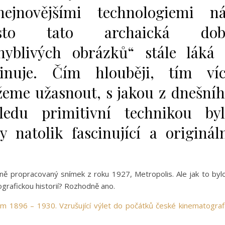
ejnovějšími technologiemi ná
esto tato archaická dob
hyblivých obrázků“ stále láká
cinuje. Čím hlouběji, tím ví
eme užasnout, s jakou z dnešní
ledu primitivní technikou by
natolik fascinující a originál
tně propracovaný snímek z roku 1927, Metropolis. Ale jak to byl
rafickou historií? Rozhodně ano.
lm 1896 – 1930. Vzrušující výlet do počátků české kinematograf