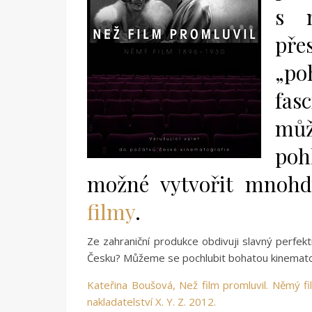
s n
př
„po
fas
můž
poh
možné vytvořit mnohdy 
filmy
.
Ze zahraniční produkce obdivuji slavný perfek
Česku? Můžeme se pochlubit bohatou kinematog
Kateřina Boušová, Než film promluvil. Němý fi
nakladatelství X. Y. Z. 2012.