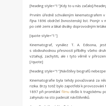
[heading style=“1″]Kdy to u nás začalo[/headin
Prvním úředně schváleným kinematografem v 
října 1896 obdržel živnostenský list. Pionýr 
po celé zemi a lákal diváky doprovodným leták
[quote style=“1″]
Kinematograf, vynález T. A. Edisona, je
s obdivuhodnou přesností příběhy všeho druh
vztahují, zachytiti, ale i tyto věrně v přiroz
[/quote]
[heading style=“1″]Návštěvy biografů nebezpeč
Kinematografie byla tehdy považovaná za něco
rizika. Brzy totiž bylo zapotřebí k provozování 
1897 při promítání
filmu
došlo k tragickému po
zahynulo na sto padesát návštěvníků.