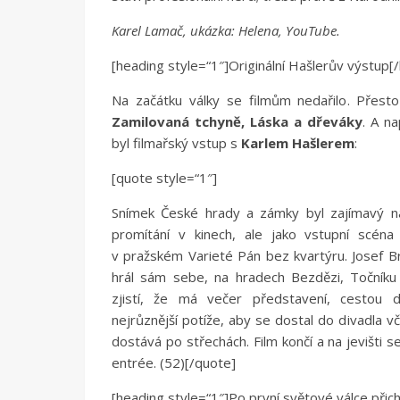
Karel Lamač, ukázka: Helena, YouTube.
[heading style=“1″]Originální Hašlerův výstup[
Na začátku války se filmům nedařilo. Přesto 
Zamilovaná tchyně, Láska a dřeváky
. A n
byl filmařský vstup s
Karlem Hašlerem
:
[quote style=“1″]
Snímek České hrady a zámky byl zajímavý n
promítání v kinech, ale jako vstupní scéna
v pražském Varieté Pán bez kvartýru. Josef B
hrál sám sebe, na hradech Bezdězi, Točníku 
zjistí, že má večer představení, cestou
nejrůznější potíže, aby se dostal do divadla v
dostává po střechách. Film končí a na jevišti 
entrée. (52)[/quote]
[heading style=“1″]Po první světové válce přic