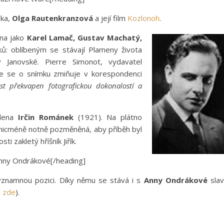
rka,
Olga Rautenkranzová
a její film
Kozlonoh
.
éna jako
Karel Lamač,
Gustav Machatý,
mků: oblíbeným se stávají Plameny života
y Janovské. Pierre Simonot, vydavatel
se se o snímku zmiňuje v korespondenci
est překvapen fotografickou dokonalostí a
dena
Irčin Románek
(1921). Na plátno
nicméně notně pozměněná, aby příběh byl
i zakletý hříšník Jiřík.
 Anny Ondrákové[/heading]
ýznamnou pozici. Díky němu se stává i s
Anny Ondrákové
slav
i
zde
).