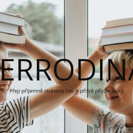
ERRODIN
Přeji příjemně strávený čas. A příště přijďte zas :)