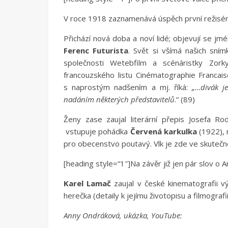
V roce 1918 zaznamenává úspěch první režisé
Přichází nová doba a noví lidé; objevují se jm
Ferenc Futurista
. Svět si všímá našich sní
společnosti Wetebfilm a scénáristky Zork
francouzského listu Cinématographie Francai
s naprostým nadšením a mj. říká:
„…divák j
nadáním některých představitelů
.“ (89)
Ženy zase zaujal literární přepis Josefa Ro
vstupuje pohádka
Červená karkulka
(1922), 
pro obecenstvo poutavý. Vlk je zde ve skutečnost
[heading style=“1″]Na závěr již jen pár slov o
Karel Lamač
zaujal v české kinematografii v
herečka (detaily k jejímu životopisu a filmografi
Anny Ondráková, ukázka, YouTube: