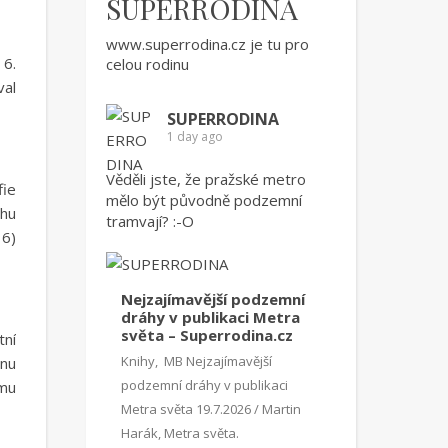
SUPERRODINA
www.superrodina.cz
je tu pro
 6.
celou rodinu
val
SUPERRODINA
1 day ago
Věděli jste, že pražské metro
ie
mělo být původně podzemní
ěhu
tramvají? :-O
16)
Nejzajímavější podzemní
dráhy v publikaci Metra
světa – Superrodina.cz
tní
Knihy, MB Nejzajímavější
tnu
podzemní dráhy v publikaci
ému
Metra světa 19.7.2026 / Martin
Harák, Metra světa.