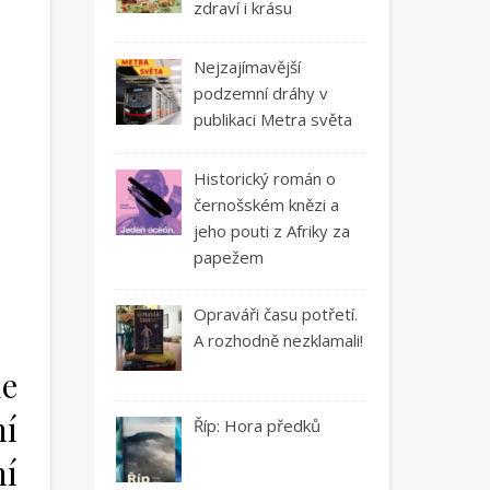
zdraví i krásu
Nejzajímavější
podzemní dráhy v
publikaci Metra světa
Historický román o
černošském knězi a
jeho pouti z Afriky za
papežem
Opraváři času potřetí.
A rozhodně nezklamali!
ie
ní
Říp: Hora předků
í