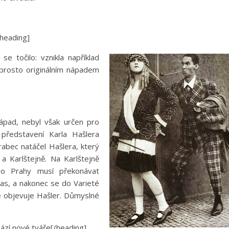
/heading]
se točilo: vznikla například
aprosto originálním nápadem
ápad, nebyl však určen pro
 představení Karla Hašlera
rabec natáčel Hašlera, který
a Karlštejně. Na Karlštejně
 do Prahy musí překonávat
čas, a nakonec se do Varieté
se objevuje Hašler. Důmyslné
hází nové tváře[/heading]