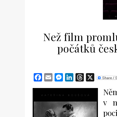
Než film promlu
počátků čes
Facebook
Email
Messenger
LinkedIn
Threads
X
Něm
v n
poc