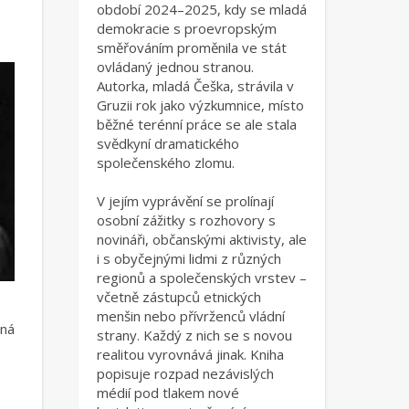
období 2024–2025, kdy se mladá
demokracie s proevropským
směřováním proměnila ve stát
ovládaný jednou stranou.
Autorka, mladá Češka, strávila v
Gruzii rok jako výzkumnice, místo
běžné terénní práce se ale stala
svědkyní dramatického
společenského zlomu.
V jejím vyprávění se prolínají
osobní zážitky s rozhovory s
novináři, občanskými aktivisty, ale
i s obyčejnými lidmi z různých
regionů a společenských vrstev –
včetně zástupců etnických
menšin nebo přívrženců vládní
ná
strany. Každý z nich se s novou
realitou vyrovnává jinak. Kniha
popisuje rozpad nezávislých
médií pod tlakem nové