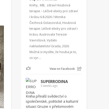
Knihy, MB, zdraví Houbová
terapie – Léčivé elixíry pro zdraví
i krásu 6.8.2026 / Monika
Čechová Golasovská, Houbová
terapie. Léčivé elixíry pro zdraví i
krásu. Ilustrovala Terezie
Vavrošová. Vydalo
nakladatelství Grada, 2026.
Možná si myslíte, že houba je to,
co vyr....
1
View on Facebook
SUPERRODINA
3 weeks ago
Kniha přináší svědectví o
společenské, politické a kulturní
situaci Gruzie v přelomovém