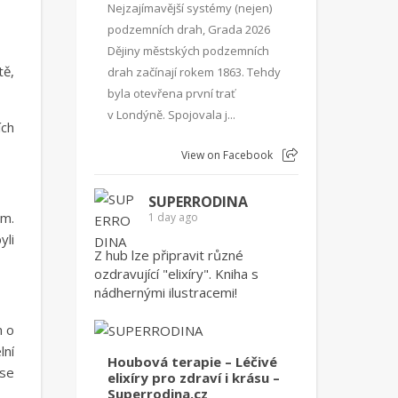
Nejzajímavější systémy (nejen)
podzemních drah, Grada 2026
Dějiny městských podzemních
tě,
drah začínají rokem 1863. Tehdy
byla otevřena první trať
v Londýně. Spojovala j...
ích
View on Facebook
SUPERRODINA
em.
1 day ago
yli
Z hub lze připravit různé
ozdravující "elixíry". Kniha s
nádhernými ilustracemi!
m o
lní
Houbová terapie – Léčivé
 se
elixíry pro zdraví i krásu –
Superrodina.cz