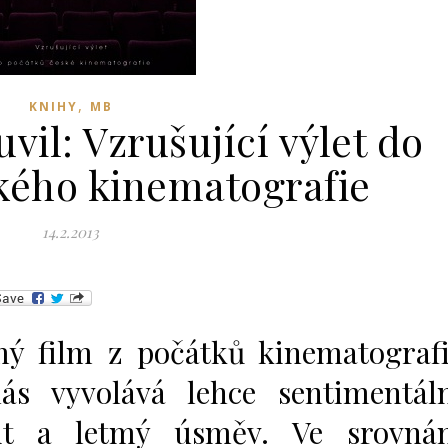
,
KNIHY
MB
vil: Vzrušující výlet do
kého kinematografie
14.2.2013
ý film z počátků kinematograf
ás vyvolává lehce sentimentál
it a letmý úsměv. Ve srovnán