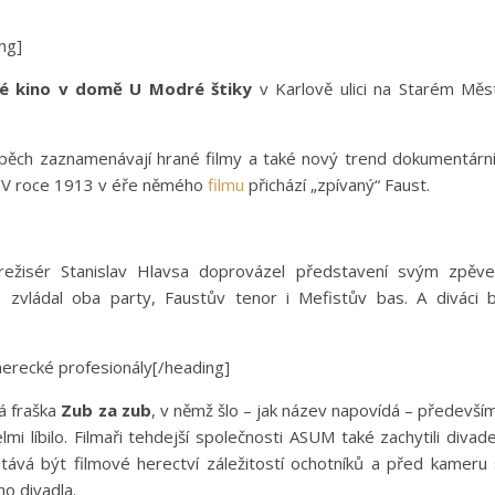
ng]
lé kino v domě U Modré štiky
v Karlově ulici na Starém Měs
spěch zaznamenávají hrané filmy a také nový trend dokumentárn
a. V roce 1913 v éře němého
filmu
přichází „zpívaný“ Faust.
ežisér Stanislav Hlavsa doprovázel představení svým zpěv
vládal oba party, Faustův tenor i Mefistův bas. A diváci b
herecké profesionály[/heading]
ná fraška
Zub za zub
, v němž šlo – jak název napovídá – předevší
 líbilo. Filmaři tehdejší společnosti ASUM také zachytili divade
ává být filmové herectví záležitostí ochotníků a před kameru
ho divadla.