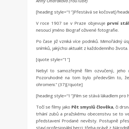
Anny Ondráková (YouTube)
[heading style=“1″]Přestává se kočovat[/headi
V roce 1907 se v Praze objevuje
první stá
nesoucí jméno Biograf oživené fotografie.
Po čase již vzniká více podniků. Mimořádný ú
snímků, jakýchsi aktualit z každodenního život
[quote style=“1″]
Nebyl to samozřejmě film ozvučený, jeho r
Pozoruhodné na tom bylo především to, že z
ohromeni.“ (37)[/quote]
[heading style=“1″]Film se stává lákadlem pro 
Točí se filmy jako
Pět smyslů člověka
, či drs
trhání zubů a pražskému obecenstvu se to velmi
představení Prodané nevěsty. Postupně přest
staví profesionální herci; třeba právě z Národní