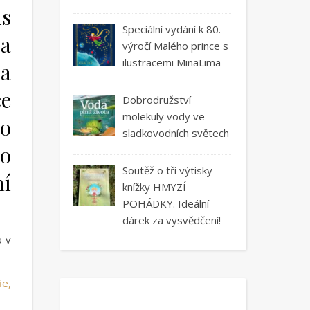
s
Speciální vydání k 80.
a
výročí Malého prince s
ilustracemi MinaLima
 a
ce
Dobrodružství
molekuly vody ve
ho
sladkovodních světech
lo
Soutěž o tři výtisky
ní
knížky HMYZÍ
POHÁDKY. Ideální
dárek za vysvědčení!
o v
ie,