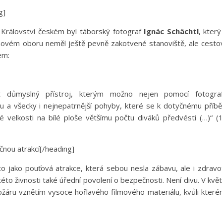
g]
Království českém byl táborský fotograf
Ignác Schächtl
, který
v novém oboru neměl ještě pevně zakotvené stanoviště, ale cesto
em:
st důmyslný přístroj, kterým možno nejen pomocí fotograf
u a všecky i nejnepatrnější pohyby, které se k dotyčnému příb
ené velkosti na bílé ploše většímu počtu diváků předvésti (…)“ (
nou atrakcí[/heading]
 jako pouťová atrakce, která sebou nesla zábavu, ale i zdravo
této živnosti také úřední povolení o bezpečnosti. Není divu. V kvě
žáru vznětím vysoce hořlavého filmového materiálu, kvůli kter