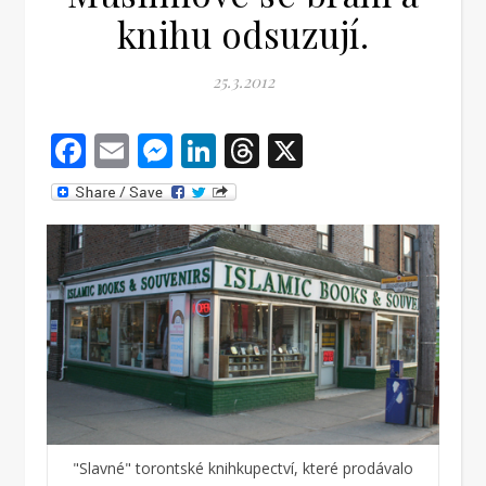
knihu odsuzují.
25.3.2012
Facebook
Email
Messenger
LinkedIn
Threads
X
"Slavné" torontské knihkupectví, které prodávalo