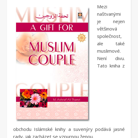
Mezi
naštvanými
je nejen
většinová
společnost,
ale také
muslimové.
Není divu.
Tato kniha z
obchodu Islámské knihy a suvenýry podává jasné
rady, jak zacházet se vzpurnou ženou.