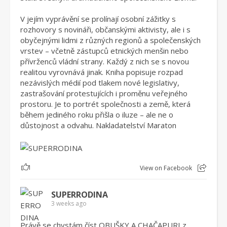
V jejím vyprávění se prolínají osobní zážitky s
rozhovory s novináři, občanskými aktivisty, ale i s
obyčejnými lidmi z různých regionů a společenských
vrstev – včetně zástupců etnických menšin nebo
přívrženců vládní strany. Každý z nich se s novou
realitou vyrovnává jinak. Kniha popisuje rozpad
nezávislých médií pod tlakem nové legislativy,
zastrašování protestujících i proměnu veřejného
prostoru. Je to portrét společnosti a země, která
během jediného roku přišla o iluze – ale ne o
důstojnost a odvahu. Nakladatelství Maraton
1
View on Facebook
SUPERRODINA
3 weeks ago
Právě se chystám číst OBUŠKY A CHAČAPURI z