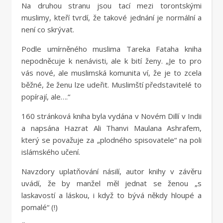
Na druhou stranu jsou tací mezi torontskými
muslimy, kteří tvrdí, že takové jednání je normální a
není co skrývat.
Podle umírněného muslima Tareka Fataha kniha
nepodněcuje k nenávisti, ale k bití ženy. „Je to pro
vás nové, ale muslimská komunita ví, že je to zcela
běžné, že ženu lze udeřit. Muslimští představitelé to
popírají, ale….“
160 stránková kniha byla vydána v Novém Dillí v Indii
a napsána Hazrat Ali Thanvi Maulana Ashrafem,
který se považuje za „plodného spisovatele“ na poli
islámského učení.
Navzdory uplatňování násilí, autor knihy v závěru
uvádí, že by manžel měl jednat se ženou „s
laskavostí a láskou, i když to bývá někdy hloupé a
pomalé“ (!)