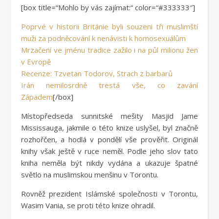
[box title=“Mohlo by vás zajímat:“ color=“#333333″]
Poprvé v historii Británie byli souzeni tři muslimští
muži za podněcování k nenávisti k homosexuálům
Mrzačení ve jménu tradice zažilo i na půl milionu žen
v Evropě
Recenze: Tzvetan Todorov, Strach z barbarů
Irán nemilosrdně trestá vše, co zavání
Západem
[/box]
Místopředseda sunnitské mešity Masjid Jame
Mississauga, jakmile o této knize uslyšel, byl značně
rozhořčen, a hodlá v pondělí vše prověřit. Originál
knihy však ještě v ruce neměl. Podle jeho slov tato
kniha neměla být nikdy vydána a ukazuje špatné
světlo na muslimskou menšinu v Torontu.
Rovněž prezident Islámské společnosti v Torontu,
Wasim Vania, se proti této knize ohradil.