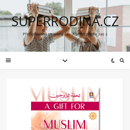
SUPERRODINA.CZ
Přeji příjemně strávený čas. A příště přijďte zas :)