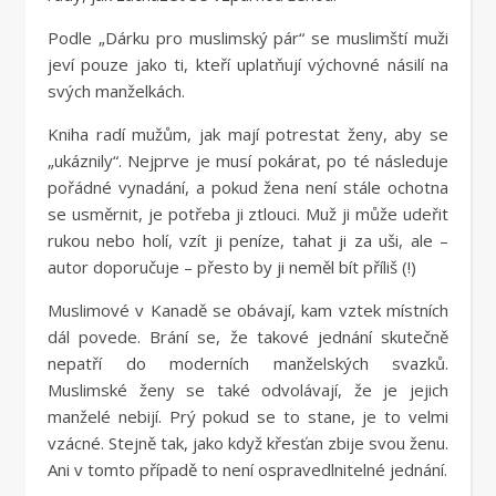
Podle „Dárku pro muslimský pár“ se muslimští muži
jeví pouze jako ti, kteří uplatňují výchovné násilí na
svých manželkách.
Kniha radí mužům, jak mají potrestat ženy, aby se
„ukáznily“. Nejprve je musí pokárat, po té následuje
pořádné vynadání, a pokud žena není stále ochotna
se usměrnit, je potřeba ji ztlouci. Muž ji může udeřit
rukou nebo holí, vzít ji peníze, tahat ji za uši, ale –
autor doporučuje – přesto by ji neměl bít příliš (!)
Muslimové v Kanadě se obávají, kam vztek místních
dál povede. Brání se, že takové jednání skutečně
nepatří do moderních manželských svazků.
Muslimské ženy se také odvolávají, že je jejich
manželé nebijí. Prý pokud se to stane, je to velmi
vzácné. Stejně tak, jako když křesťan zbije svou ženu.
Ani v tomto případě to není ospravedlnitelné jednání.