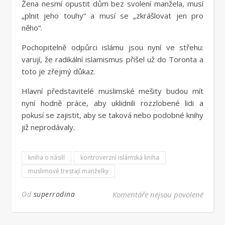
Žena nesmí opustit dům bez svolení manžela, musí
„plnit jeho touhy“ a musí se „zkrášlovat jen pro
něho“.
Pochopitelně odpůrci islámu jsou nyní ve střehu:
varují, že radikální islamismus přišel už do Toronta a
toto je zřejmý důkaz.
Hlavní představitelé muslimské mešity budou mít
nyní hodně práce, aby uklidnili rozzlobené lidi a
pokusí se zajistit, aby se taková nebo podobné knihy
již neprodávaly.
kniha o násilí
kontroverzní islámská kniha
muslimové trestají manželky
u text
Od
superrodina
Komentáře nejsou povolené