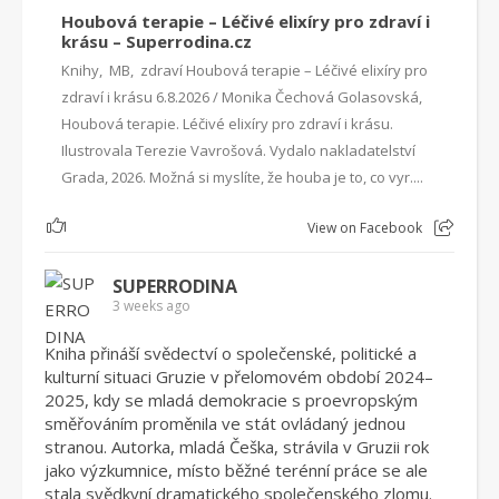
Houbová terapie – Léčivé elixíry pro zdraví i
krásu – Superrodina.cz
Knihy, MB, zdraví Houbová terapie – Léčivé elixíry pro
zdraví i krásu 6.8.2026 / Monika Čechová Golasovská,
Houbová terapie. Léčivé elixíry pro zdraví i krásu.
Ilustrovala Terezie Vavrošová. Vydalo nakladatelství
Grada, 2026. Možná si myslíte, že houba je to, co vyr....
1
View on Facebook
SUPERRODINA
3 weeks ago
Kniha přináší svědectví o společenské, politické a
kulturní situaci Gruzie v přelomovém období 2024–
2025, kdy se mladá demokracie s proevropským
směřováním proměnila ve stát ovládaný jednou
stranou. Autorka, mladá Češka, strávila v Gruzii rok
jako výzkumnice, místo běžné terénní práce se ale
stala svědkyní dramatického společenského zlomu.