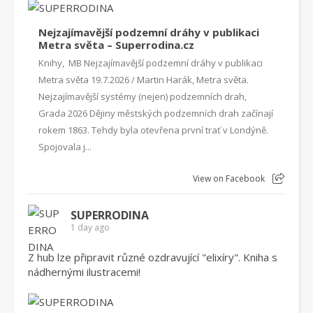
Nejzajímavější podzemní dráhy v publikaci
Metra světa – Superrodina.cz
Knihy, MB Nejzajímavější podzemní dráhy v publikaci
Metra světa 19.7.2026 / Martin Harák, Metra světa.
Nejzajímavější systémy (nejen) podzemních drah,
Grada 2026 Dějiny městských podzemních drah začínají
rokem 1863. Tehdy byla otevřena první trať v Londýně.
Spojovala j...
View on Facebook
SUPERRODINA
1 day ago
Z hub lze připravit různé ozdravující "elixíry". Kniha s
nádhernými ilustracemi!