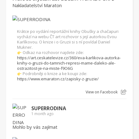
Nakladatelství Maraton
Krátce po vydání reportážní knihy Obušky a chačapuri
vychází na webu ČT art rozhovor s její autorkou Evou
Karlíkovou. O knize i o Gruzii si s ní povídal Daniel
Mukner.
Odkaz na rozhovor najdete zde:
https://art.ceskatelevize.cz/360/eva-karlikova-autorka-
knihy-o-gruzii-do-tamnich-represi-mame-daleko-ale-
ostrazitost-je-na-miste-f9O6G
Podrobněji o knize a ke koupi zde:
https://www.emaraton.cz/zapisky-z-gruzie/
View on Facebook
SUPERRODINA
1 month ago
Mohlo by vás zajímat