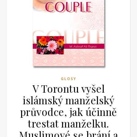
GLOSY
V Torontu vyšel
islámský manželský
průvodce, jak účinně
trestat manželku.
Muslimové se brání a