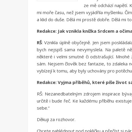
ze mě odchází napětí. K
mi moře času, než jsem vyjádřila myšlenku. Čím
a klid do duše. Dělá mi prostě dobře. Dělá mi to č
Redakce: Jak vznikla knížka Srdcem a očim
RŠ
: Vznikla úplně obyčejně. Jen jsem poskládal
bych nejspíš sama nevymyslela. Na paletě ně
některé i velmi smutné či odstrašující. Mnohé 
sám. Nejsem člověk bez fantazie, to zdaleka n
vybízejí k tomu, aby byly uchovány pro potěchu 
Redakce: Vyjma příběhů, které píše život sá
RŠ: Nezanedbatelným zdrojem inspirace bývají
určitě i bude řeč. Ke každému příběhu existuj
sebe.“
Děkuji za rozhovor.
Chcete nahlédnout pod pokličku a přečíst si pá