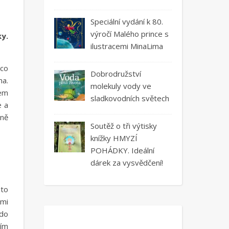
Speciální vydání k 80.
výročí Malého prince s
ky.
ilustracemi MinaLima
 co
Dobrodružství
ma.
molekuly vody ve
cem
sladkovodních světech
e a
vně
Soutěž o tři výtisky
knížky HMYZÍ
POHÁDKY. Ideální
dárek za vysvědčení!
sto
ami
 do
ním