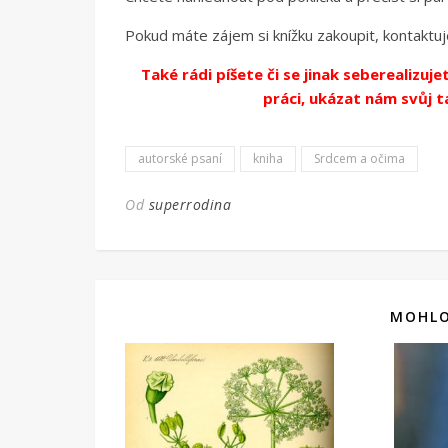
Pokud máte zájem si knížku zakoupit, kontaktu
Také rádi píšete či se jinak seberealizuj
práci, ukázat nám svůj 
autorské psaní
kniha
Srdcem a očima
Od
superrodina
MOHLO