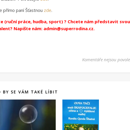
je přímo paní Šťastnou
zde
.
ete (ruční práce, hudba, sport) ? Chcete nám představit svou
talent? Napište nám:
admin@superrodina.cz
.
Komentáře nejsou povol
 BY SE VÁM TAKÉ LÍBIT