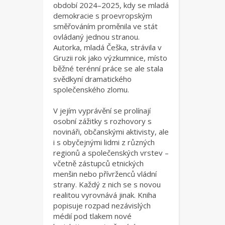
období 2024–2025, kdy se mladá
demokracie s proevropským
směřováním proměnila ve stát
ovládaný jednou stranou.
Autorka, mladá Češka, strávila v
Gruzii rok jako výzkumnice, místo
běžné terénní práce se ale stala
svědkyní dramatického
společenského zlomu.
V jejím vyprávění se prolínají
osobní zážitky s rozhovory s
novináři, občanskými aktivisty, ale
i s obyčejnými lidmi z různých
regionů a společenských vrstev –
včetně zástupců etnických
menšin nebo přívrženců vládní
strany. Každý z nich se s novou
realitou vyrovnává jinak. Kniha
popisuje rozpad nezávislých
médií pod tlakem nové