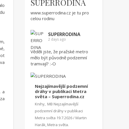
SUPERRODINA
alo
odu
www.superrodina.cz
je tu pro
celou rodinu
SUPERRODINA
2 days ago
ím,
né,
Věděli jste, že pražské metro
vot
mělo být původně podzemní
ova
tramvají? :-O
Nejzajímavější podzemní
dráhy v publikaci Metra
, a
světa – Superrodina.cz
 za
Knihy, MB Nejzajímavější
podzemní dráhy v publikaci
Metra světa 19.7.2026 / Martin
Harák, Metra světa.