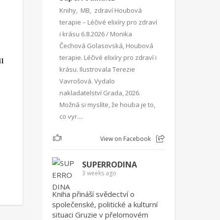
Knihy, MB, zdraví Houbová
terapie – Léčivé elixíry pro zdraví
i krásu 6.8.2026 / Monika
Čechová Golasovská, Houbová
terapie. Léčivé elixíry pro zdraví i
u
krásu. Ilustrovala Terezie
Vavrošová. Vydalo
nakladatelství Grada, 2026.
Možná si myslíte, že houba je to,
co vyr....
1
View on Facebook
SUPERRODINA
3 weeks ago
Kniha přináší svědectví o
společenské, politické a kulturní
situaci Gruzie v přelomovém