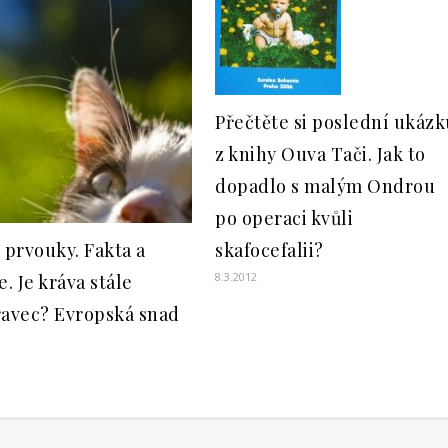
Přečtěte si poslední ukázk
z knihy Ouva Tači. Jak to
dopadlo s malým Ondrou
po operaci kvůli
 prvouky. Fakta a
skafocefalii?
8.3.2012
e. Je kráva stále
ravec? Evropská snad