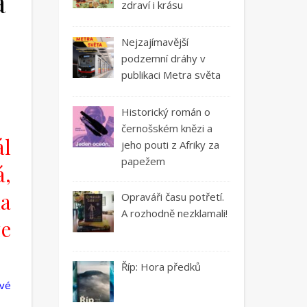
a
zdraví i krásu
Nejzajímavější
podzemní dráhy v
publikaci Metra světa
Historický román o
černošském knězi a
ál
jeho pouti z Afriky za
papežem
á,
na
Opraváři času potřetí.
A rozhodně nezklamali!
ze
Říp: Hora předků
ové