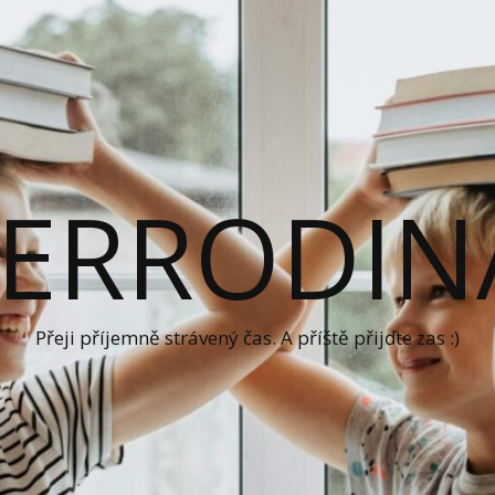
ERRODIN
Přeji příjemně strávený čas. A příště přijďte zas :)