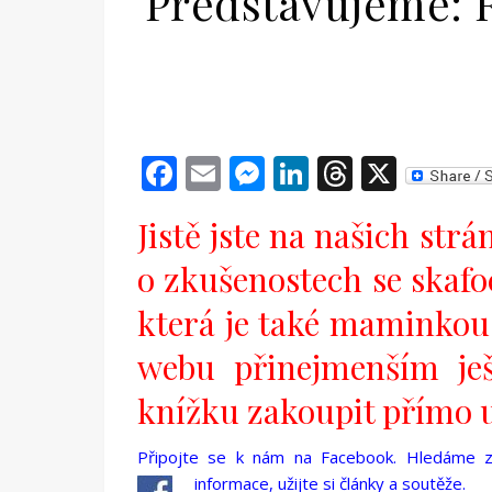
Představujeme: 
Facebook
Email
Messenger
LinkedIn
Threads
X
Jistě jste na našich str
o zkušenostech se skafoc
která je také maminkou
webu přinejmenším ješ
knížku zakoupit přímo 
Připojte se k nám na Facebook. Hledáme zaj
informace, užijte si články a soutěže.