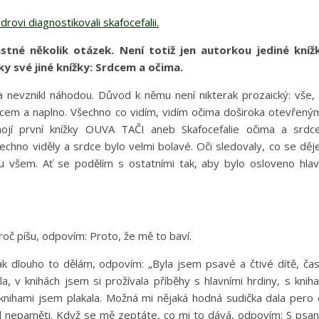
ovi diagnostikovali skafocefalii.
astné několik otázek. Není totiž jen autorkou jediné kníž
y své jiné knížky: Srdcem a očima.
nevznikl náhodou. Důvod k němu není nikterak prozaický: vše,
cem a naplno. Všechno co vidím, vidím očima doširoka otevřený
ojí první knížky OUVA TAČI aneb Skafocefalie očima a srd
chno viděly a srdce bylo velmi bolavé. Oči sledovaly, co se děj
nu všem. Ať se podělím s ostatními tak, aby bylo osloveno hla
oč píšu, odpovím: Proto, že mě to baví.
k dlouho to dělám, odpovím: „Byla jsem psavé a čtivé dítě, ča
la, v knihách jsem si prožívala příběhy s hlavními hrdiny, s knih
knihami jsem plakala. Možná mi nějaká hodná sudička dala pero
od nepaměti. Když se mě zeptáte, co mi to dává, odpovím: S psa