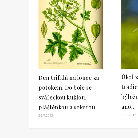
Úkol z
Den trifidů na louce za
tradic
potokem. Do boje se
býlož
svářeckou kuklou,
ano…
pláštěnkou a sekerou.
2.11.2012
25.7.2012