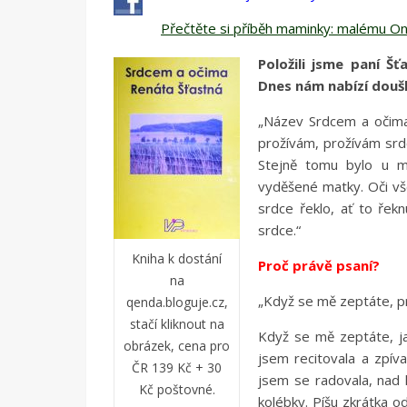
Přečtěte si příběh maminky: malému Ondr
Položili jsme paní Šť
Dnes nám nabízí doušk
„Název Srdcem a očima 
prožívám, prožívám srd
Stejně tomu bylo u m
vyděšené matky. Oči vše
srdce řeklo, ať to řek
srdce.“
Kniha k dostání
Proč právě psaní?
na
„Když se mě zeptáte, pr
qenda.bloguje.cz,
stačí kliknout na
Když se mě zeptáte, ja
obrázek, cena pro
jsem recitovala a zpíva
ČR 139 Kč + 30
jsem se radovala, nad 
Kč poštovné.
kolébky. Píšu zkrátka 