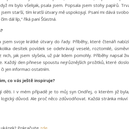
dyž mi bylo všelijak, psala jsem. Popsala jsem stohy papírů. Trv
 jsem starší, tím kratší útvary mě uspokojují. Psaní mi dává svob
ím dál líp,“ říká paní Šťastná.
a?
a jsem svoje krátké útvary do řady. Příběhy, které čtenáři nabíz
kolika desítek povídek se odehrávají veselé, roztomilé, úsměv
z nich, jak jsem slyšela, už pár lidem pomohly. Příběhy napsal ži
e. Každý den přinese spoustu nejrůznějších prožitků, které dosl
či jen informaci ostatním.
m, co vás ještě inspiruje?
 děti. I v mém případě je to můj syn Ondřej, o kterém již byla
e logický důvod. Ale proč něco zdůvodňovat. Každá stránka mluví
r ukázek? Pokračujte
zde
.