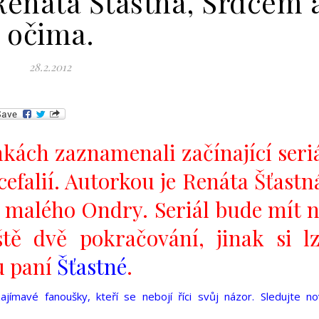
Renáta Šťastná, Srdcem 
očima.
28.2.2012
ánkách zaznamenali začínající seri
efalií. Autorkou je Renáta Šťastn
 malého Ondry. Seriál bude mít 
tě dvě pokračování, jinak si l
u paní
Šťastné
.
ímavé fanoušky, kteří se nebojí říci svůj názor. Sledujte n