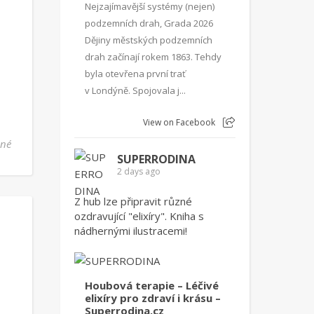
Nejzajímavější systémy (nejen)
podzemních drah, Grada 2026
Dějiny městských podzemních
drah začínají rokem 1863. Tehdy
byla otevřena první trať
v Londýně. Spojovala j...
View on Facebook
u textu s názvem Představujeme: Renáta Šťastná, Srdcem a očima
ené
SUPERRODINA
2 days ago
Z hub lze připravit různé
ozdravující "elixíry". Kniha s
nádhernými ilustracemi!
Houbová terapie – Léčivé
elixíry pro zdraví i krásu –
Superrodina.cz