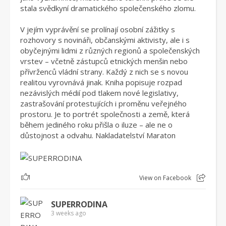
stala svědkyní dramatického společenského zlomu.
V jejím vyprávění se prolínají osobní zážitky s
rozhovory s novináři, občanskými aktivisty, ale i s
obyčejnými lidmi z různých regionů a společenských
vrstev – včetně zástupců etnických menšin nebo
přívrženců vládní strany. Každý z nich se s novou
realitou vyrovnává jinak. Kniha popisuje rozpad
nezávislých médií pod tlakem nové legislativy,
zastrašování protestujících i proměnu veřejného
prostoru. Je to portrét společnosti a země, která
během jediného roku přišla o iluze – ale ne o
důstojnost a odvahu. Nakladatelství Maraton
1
View on Facebook
SUPERRODINA
3 weeks ago