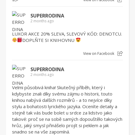
SUPERRODINA
2 months ago
LUXOR AKCE 20% SLEVA, SLEVOVÝ KÓD: DENOTCU.
DOPLŇTE SI KNIHOVNU
View on Facebook
SUPERRODINA
2 months ago
Velmi působivá kniha! Skutečný příběh, který i
kdybyste znali díky svému zájmu o historii, touto
knihou nabývá dalších rozměrů - a to nejvíce díky
stylu a bohatosti lyrického jazyka. Oceníte detaily a
stejně tak vás bude bolet u srdce za lidstvo jako
takové: proč se na sobě samých dopouštělo takových
hrůz, jaký smysl přinášelo projít si peklem a jak
snadno se na vše zapomíná.