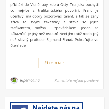
přichází do Vídně, aby zde u Otty Trsnjeka pochytil
co nejvíce z trafikantského povolání. Franc je
učenlivý, má dobrý pozorovací talent, a tak se záhy
sžívá se svými zákazníky a stává se jejich
trafikantem, možná i zpovědníkem. Jeden ze
zákazníků je jiný než ostatní. Není jím totiž nikdo jiný
než slavný profesor Sigmund Freud. Pokračujte ve
čtení zde
ČÍST DÁLE
u text
superrodina
Komentáře nejsou povolené