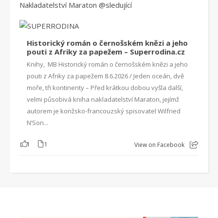
Nakladatelství Maraton
@sleduj
ící
Historický román o černošském knězi a jeho
pouti z Afriky za papežem – Superrodina.cz
Knihy, MB Historický román o černošském knězi a jeho
pouti z Afriky za papežem 8.6.2026 / Jeden oceán, dvě
moře, tři kontinenty – Před krátkou dobou vyšla další,
velmi působivá kniha nakladatelství Maraton, jejímž
autorem je konžsko-francouzský spisovatel Wilfried
N’Son...
1
1
View on Facebook