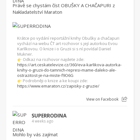
Právě se chystám číst OBUŠKY A CHAČAPURI z
Nakladatelství Maraton
Krátce po vydání reportážní knihy Obušky a chačapuri
vychází na webu ČT art rozhovor s její autorkou Evou
Karlíkovou. O knize i o Gruzii si s ní povídal Daniel
Mukner.
Odkaz na rozhovor najdete zde:
https://art.ceskatelevize.cz/360/eva-karlikova-autorka-
knihy-o-gruzii-do-tamnich-represi-mame-daleko-ale-
ostrazitost-je-na-miste-f9O6G
Podrobněji o knize a ke koupi zde:
https://www.emaraton.cz/zapisky-z-gruzie/
View on Facebook
SUPERRODINA
4 weeks ago
Mohlo by vás zajímat