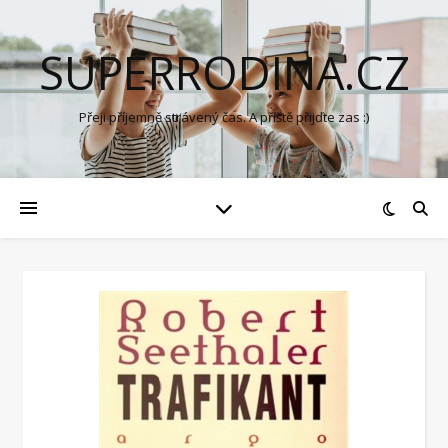
SUPERRODINA.CZ
Přeji příjemně strávený čas. A příště přijďte zas :)