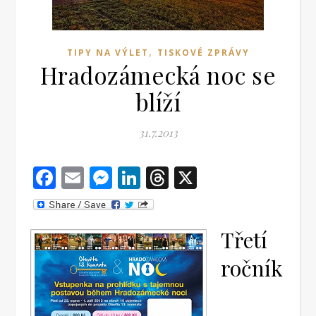
,
TIPY NA VÝLET
TISKOVÉ ZPRÁVY
Hradozámecká noc se
blíží
31.7.2013
Facebook
Email
Messenger
LinkedIn
Threads
X
Třetí
ročník