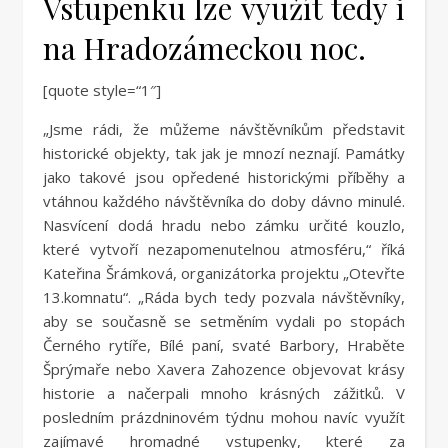
Vstupenku lze využít tedy i
na Hradozámeckou noc.
[quote style=“1″]
„Jsme rádi, že můžeme návštěvníkům představit
historické objekty, tak jak je mnozí neznají. Památky
jako takové jsou opředené historickými příběhy a
vtáhnou každého návštěvníka do doby dávno minulé.
Nasvícení dodá hradu nebo zámku určité kouzlo,
které vytvoří nezapomenutelnou atmosféru,“ říká
Kateřina Šrámková, organizátorka projektu „Otevřte
13.komnatu“. „Ráda bych tedy pozvala návštěvníky,
aby se současně se setměním vydali po stopách
Černého rytíře, Bílé paní, svaté Barbory, Hraběte
Šprýmaře nebo Xavera Zahozence objevovat krásy
historie a načerpali mnoho krásných zážitků. V
posledním prázdninovém týdnu mohou navíc využít
zajímavé hromadné vstupenky, které za