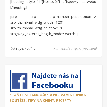
[heading style=“1″]Nejnovější příspěvky na webu:
[/heading]
[srp srp srp_number_post_option=’2′
srp_thumbnail_wdg_width=’120′
srp_thumbnail_wdg_height=’120′
srp_wdg_excerpt_length_mode=’words‘]
u text
Od
superrodina
Komentáře nejsou povolené
STAŇTE SE FANOUŠKY A NIC VÁM NEUNIKNE -
SOUTĚŽE, TIPY NA KNIHY, RECEPTY.