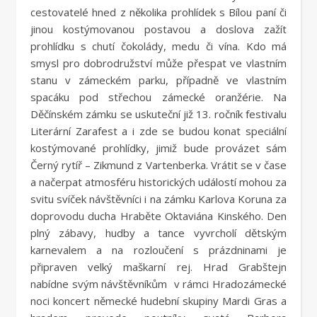
cestovatelé hned z několika prohlídek s Bílou paní či
jinou kostýmovanou postavou a doslova zažít
prohlídku s chutí čokolády, medu či vína. Kdo má
smysl pro dobrodružství může přespat ve vlastním
stanu v zámeckém parku, případně ve vlastním
spacáku pod střechou zámecké oranžérie. Na
Děčínském zámku se uskuteční již 13. ročník festivalu
Literární Zarafest a i zde se budou konat speciální
kostýmované prohlídky, jimiž bude provázet sám
Černý rytíř – Zikmund z Vartenberka. Vrátit se v čase
a načerpat atmosféru historických událostí mohou za
svitu svíček návštěvníci i na zámku Karlova Koruna za
doprovodu ducha Hraběte Oktaviána Kinského. Den
plný zábavy, hudby a tance vyvrcholí dětským
karnevalem a na rozloučení s prázdninami je
připraven velký maškarní rej. Hrad Grabštejn
nabídne svým návštěvníkům v rámci Hradozámecké
noci koncert německé hudební skupiny Mardi Gras a