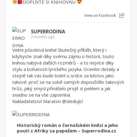
DOPLŇTE SI KNIHOVNU
View on Facebook
SUPERRODINA
2 months ago
Velmi působivá kniha! Skutečný příběh, který i
kdybyste znali díky svému zájmu o historii, touto
knihou nabývá dalších rozměrů - a to nejvíce díky
stylu a bohatosti lyrického jazyka. Oceníte detaily a
stejně tak vás bude bolet u srdce za lidstvo jako
takové: proč se na sobě samých dopouštělo takových
hrůz, jaký smysl přinášelo projít si peklem a jak
snadno se na vše zapomíná.
Nakladatelství Maraton
@sleduj
ící
Historický román o černošském knězi a jeho
pouti z Afriky za papežem – Superrodina.cz