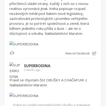
přívrženců vládní strany. Každý z nich se s novou
realitou vyrovnává jinak. Kniha popisuje rozpad
nezávislých médií pod tlakem nové legislativy,
zastrašování protestujících i proměnu veřejného
prostoru. Je to portrét společnosti a země, která
během jediného roku přišla o iluze – ale ne o
důstojnost a odvahu. Nakladatelství Maraton
1
View on Facebook
SUPERRODINA
3 weeks ago
Právě se chystám číst OBUŠKY A CHAČAPURI z
Nakladatelství Maraton
Krátce po vydání reportážní knihy Obušky a chačapuri