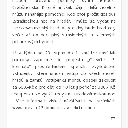
hradem provede poutníky svatá Barbora
Grabštejnská. Kromě ní však ožijí i další veselí a
hrůzu nahánějící pomocníci. Kdo chce prožít doslova
„Strašidelnou noc na hradě“, může se vydat na
Slezsko-ostravský hrad. V tyto dny bude hrad celý
večer až do noci plný strašidelných a tajemných
pohádkových bytostí.
Již v týdnu od 23. srpna do 1. září lze navštívit
památky zapojené do projektu „Otevřte 13.
komnatu“ prostřednictvím speciální zvýhodněné
vstupenky, která umožní vstup do všech deseti
hradů a zámků. Vstupenku mohou dospělí zakoupit
za 600,-Kč a pro děti do 10 let ji pořídí za 300,- Kč.
Vstupenku lze využít tedy i na Hradozámeckou noc.
Více informací získají návštěvníci na stránkách
www.otevrte13komnatu.cz v sekci e-shop.
TZ