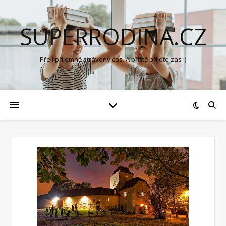
SUPERRODINA.CZ
Přeji příjemně strávený čas. A příště přijďte zas :)