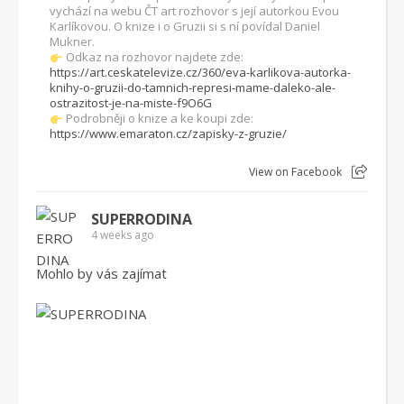
vychází na webu ČT art rozhovor s její autorkou Evou
Karlíkovou. O knize i o Gruzii si s ní povídal Daniel
Mukner.
Odkaz na rozhovor najdete zde:
https://art.ceskatelevize.cz/360/eva-karlikova-autorka-
knihy-o-gruzii-do-tamnich-represi-mame-daleko-ale-
ostrazitost-je-na-miste-f9O6G
Podrobněji o knize a ke koupi zde:
https://www.emaraton.cz/zapisky-z-gruzie/
View on Facebook
SUPERRODINA
4 weeks ago
Mohlo by vás zajímat