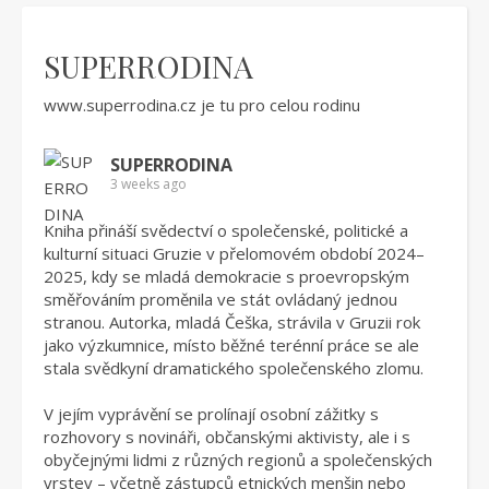
SUPERRODINA
www.superrodina.cz
je tu pro celou rodinu
SUPERRODINA
3 weeks ago
Kniha přináší svědectví o společenské, politické a
kulturní situaci Gruzie v přelomovém období 2024–
2025, kdy se mladá demokracie s proevropským
směřováním proměnila ve stát ovládaný jednou
stranou. Autorka, mladá Češka, strávila v Gruzii rok
jako výzkumnice, místo běžné terénní práce se ale
stala svědkyní dramatického společenského zlomu.
V jejím vyprávění se prolínají osobní zážitky s
rozhovory s novináři, občanskými aktivisty, ale i s
obyčejnými lidmi z různých regionů a společenských
vrstev – včetně zástupců etnických menšin nebo