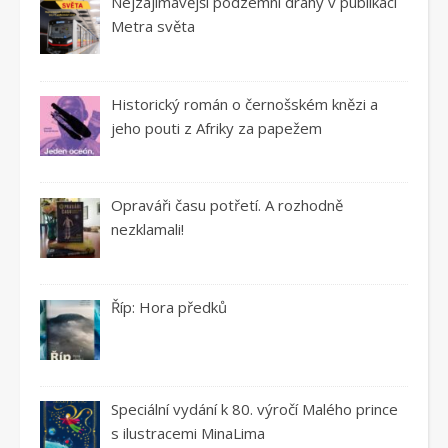
Nejzajímavější podzemní dráhy v publikaci
Metra světa
Historický román o černošském knězi a
jeho pouti z Afriky za papežem
Opraváři času potřetí. A rozhodně
nezklamali!
Říp: Hora předků
Speciální vydání k 80. výročí Malého prince
s ilustracemi MinaLima