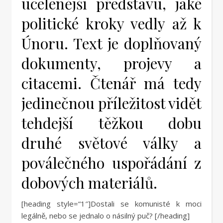
ucelenější představu, jaké
politické kroky vedly až k
Únoru. Text je doplňovaný
dokumenty, projevy a
citacemi. Čtenář má tedy
jedinečnou příležitost vidět
tehdejší těžkou dobu
druhé světové války a
poválečného uspořádání z
dobových materiálů.
[heading style=“1″]Dostali se komunisté k moci
legálně, nebo se jednalo o násilný puč? [/heading]