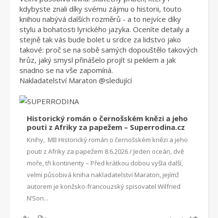
kdybyste znali díky svému zájmu o historii, touto
knihou nabývá dalších rozměrů - a to nejvíce díky
stylu a bohatosti lyrického jazyka. Oceníte detaily a
stejně tak vás bude bolet u srdce za lidstvo jako
takové: proč se na sobě samých dopouštělo takových
hrůz, jaký smysl přinášelo projít si peklem a jak
snadno se na vše zapomíná.
Nakladatelství Maraton
@sleduj
ící
Historický román o černošském knězi a jeho
pouti z Afriky za papežem – Superrodina.cz
Knihy, MB Historický román o černošském knězi a jeho
pouti z Afriky za papežem 8.6.2026 / Jeden oceán, dvě
moře, tři kontinenty – Před krátkou dobou vyšla další,
velmi působivá kniha nakladatelství Maraton, jejímž
autorem je konžsko-francouzský spisovatel Wilfried
N’Son...