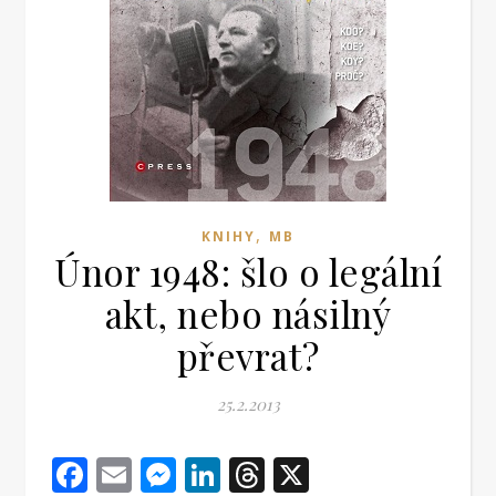
,
KNIHY
MB
Únor 1948: šlo o legální
akt, nebo násilný
převrat?
25.2.2013
Facebook
Email
Messenger
LinkedIn
Threads
X