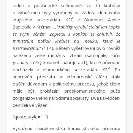
ledna v poslanecké sněmovně, že tři krabičky
s výbušninou byly vyrobeny na žádost domovníka
krajského sekretariátu KSČ v Olomouci, Aloise
Zapletala v Krčmani.
„Krabičky vyrobil stolař Jan Kopka
se svým učněm. Zapletal s Kopkou se chlubili, že
ministrům pošlou krabice na mouku, která je
nestravitelná.“
(114). Během vyšetřování bylo rovněž
nalezeno velké množství zbraní (samopaly, ruční
granáty, těžký kulomet, náboje atd.), které původně
pocházely z olomouckého sekretariátu KSČ. Po
únorovém převratu se krčmárenská aféra stala
dalším důvodem k politickému procesu, jehož cílem
mělo být prokázání protikomunistického puče
zorganizovaného národními socialisty. Dva usvědčení
zemřeli ve vězení.
[quote style=“1″]
Výstižnou charakteristiku komunistického převratu