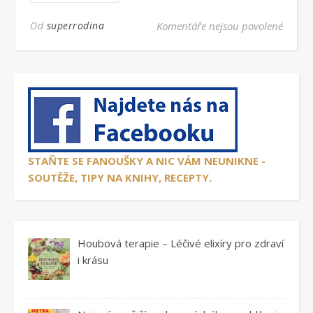
u text
Od
superrodina
Komentáře nejsou povolené
STAŇTE SE FANOUŠKY A NIC VÁM NEUNIKNE -
SOUTĚŽE, TIPY NA KNIHY, RECEPTY.
Houbová terapie – Léčivé elixíry pro zdraví
i krásu