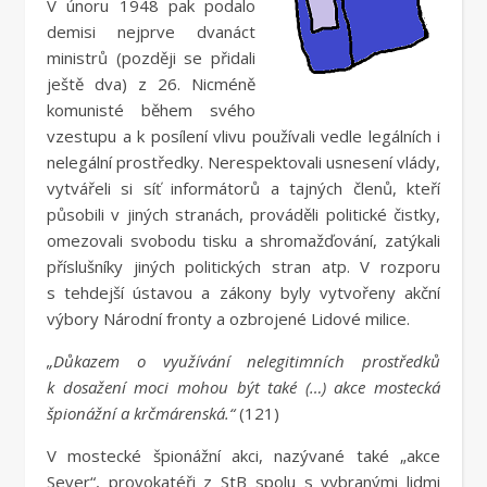
V únoru 1948 pak podalo
demisi nejprve dvanáct
ministrů (později se přidali
ještě dva) z 26. Nicméně
komunisté během svého
vzestupu a k posílení vlivu používali vedle legálních i
nelegální prostředky. Nerespektovali usnesení vlády,
vytvářeli si síť informátorů a tajných členů, kteří
působili v jiných stranách, prováděli politické čistky,
omezovali svobodu tisku a shromažďování, zatýkali
příslušníky jiných politických stran atp. V rozporu
s tehdejší ústavou a zákony byly vytvořeny akční
výbory Národní fronty a ozbrojené Lidové milice.
„Důkazem o využívání nelegitimních prostředků
k dosažení moci mohou být také (…) akce mostecká
špionážní a krčmárenská.“
(121)
V mostecké špionážní akci, nazývané také „akce
Sever“, provokatéři z StB spolu s vybranými lidmi