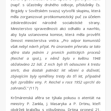
(např. s účastníky druhého odboje, příslušníky čs.
Brigády v Sovětském svazu) vytvořili skupinu, která
měla zorganizovat protikomunistický puč za účelem
zdiskreditování národně socialistické strany.
Ministerstvo spravedlnosti akci odhalilo a navrhlo,
aby byla ustanovena komise, která měla prověřit
činnost ministerstva vnitra. „
Pro odpor komunistů
však nebyl návrh přijat. Po únorovém převratu se tato
aféra stala jedním z prvních politických procesů
(Reichel a spol.), v němž bylo v květnu 1948
obžalováno 22 lidí. Z nich byli tři odsouzeni k trestu
smrti, dva dostali patnáct let vězení a doživotí,
zbývajícím byly vyměřeny tresty do tří let, případně
byli zproštěni viny. P. Reichel v roce 1952 uprchl do
zahraničí.“ (
117)
Krčmárenská aféra se týkala pokusu o atentát na
ministry P. Zankla, J. Masaryka a P. Drtinu, kteří
obdrželi krabičku s výbušninou. Drtina pronesl 21.