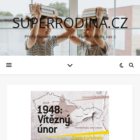
SUPERRODINA.CZ
Přeji příjemně strávený čas. A příště přijďte zas :)