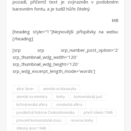
pozadí, přičemž text je zvýrazněn v podobném
barevném fontu, a je tudíž hůře čitelný.
MB
[heading style=“1″]Nejnovější příspěvky na webu:
[/heading]
[srp srp srp_number_post_option=’2′
srp_thumbnail_wdg_width=’120′
srp_thumbnail_wdg_height=’120′
srp_wdg_excerpt_length_mode=’words‘]
akce Sever
atentát na Masaryka
atentát na ministra
knihy
komunistický puč
krčmárenská aféra
mostecká aféra
poválečná historie Československa
před rokem 1948
převzetí komunistické moci
recenze knihy
Vítězný únor 1948