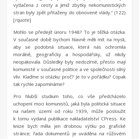
vytlačena z cesty a jimiž zbytky nekomunistických
stran byly zpět přitaženy do obnovené vlády.“ (122)
[/quote]
Mohlo se předejít únoru 1948? To je těžká otázka.
V současné době bychom hlavně měli mít na mysli,
aby se podobná situace, která nás ochromila
morálně, geograficky a hospodářsky, už nikdy
neopakovala. Důsledky byly nedozírné, přesto mají
komunisté v současné politice a ve společnosti silný
vliv. Klaďme si otázku: proč? Je to v pořádku? Copak
tak rychle zapomínáme?
Pro hlubší studium toho, co vše předcházelo
uchopení moci komunistů, jaká byla politická situace
na našem území od roku 1939, může posloužit
k tomu vydaná publikace nakladatelství CPress. Ke
knize bych měla jen drobnou výtku po grafické
stránce; řada dokumentů je uváděna na růžovém