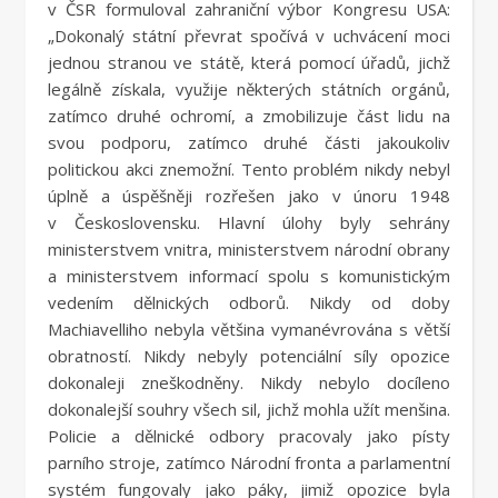
v ČSR formuloval zahraniční výbor Kongresu USA:
„Dokonalý státní převrat spočívá v uchvácení moci
jednou stranou ve státě, která pomocí úřadů, jichž
legálně získala, využije některých státních orgánů,
zatímco druhé ochromí, a zmobilizuje část lidu na
svou podporu, zatímco druhé části jakoukoliv
politickou akci znemožní. Tento problém nikdy nebyl
úplně a úspěšněji rozřešen jako v únoru 1948
v Československu. Hlavní úlohy byly sehrány
ministerstvem vnitra, ministerstvem národní obrany
a ministerstvem informací spolu s komunistickým
vedením dělnických odborů. Nikdy od doby
Machiavelliho nebyla většina vymanévrována s větší
obratností. Nikdy nebyly potenciální síly opozice
dokonaleji zneškodněny. Nikdy nebylo docíleno
dokonalejší souhry všech sil, jichž mohla užít menšina.
Policie a dělnické odbory pracovaly jako písty
parního stroje, zatímco Národní fronta a parlamentní
systém fungovaly jako páky, jimiž opozice byla