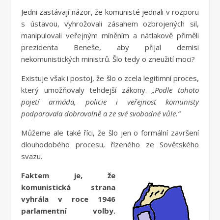
Jedni zastávají názor, že komunisté jednali v rozporu
s ústavou, vyhrožovali zásahem ozbrojených sil,
manipulovali veřejným míněním a nátlakově přiměli
prezidenta Beneše, aby přijal demisi
nekomunistických ministrů. Šlo tedy o zneužití moci?
Existuje však i postoj, že šlo o zcela legitimní proces,
který umožňovaly tehdejší zákony.
„Podle tohoto
pojetí armáda, policie i veřejnost komunisty
podporovala dobrovolně a ze své svobodné vůle.“
Můžeme ale také říci, že šlo jen o formální završení
dlouhodobého procesu, řízeného ze Sovětského
svazu.
Faktem je, že
komunistická strana
vyhrála v roce 1946
parlamentní volby.