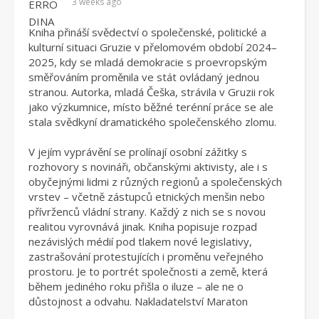
3 weeks ago
Kniha přináší svědectví o společenské, politické a
kulturní situaci Gruzie v přelomovém období 2024–
2025, kdy se mladá demokracie s proevropským
směřováním proměnila ve stát ovládaný jednou
stranou. Autorka, mladá Češka, strávila v Gruzii rok
jako výzkumnice, místo běžné terénní práce se ale
stala svědkyní dramatického společenského zlomu.
V jejím vyprávění se prolínají osobní zážitky s
rozhovory s novináři, občanskými aktivisty, ale i s
obyčejnými lidmi z různých regionů a společenských
vrstev – včetně zástupců etnických menšin nebo
přívrženců vládní strany. Každý z nich se s novou
realitou vyrovnává jinak. Kniha popisuje rozpad
nezávislých médií pod tlakem nové legislativy,
zastrašování protestujících i proměnu veřejného
prostoru. Je to portrét společnosti a země, která
během jediného roku přišla o iluze – ale ne o
důstojnost a odvahu. Nakladatelství Maraton