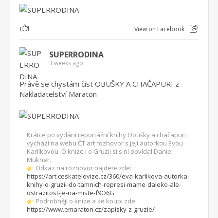
1
View on Facebook
SUPERRODINA
3 weeks ago
Právě se chystám číst OBUŠKY A CHAČAPURI z
Nakladatelství Maraton
Krátce po vydání reportážní knihy Obušky a chačapuri
vychází na webu ČT art rozhovor s její autorkou Evou
Karlíkovou. O knize i o Gruzii si s ní povídal Daniel
Mukner.
Odkaz na rozhovor najdete zde:
https://art.ceskatelevize.cz/360/eva-karlikova-autorka-
knihy-o-gruzii-do-tamnich-represi-mame-daleko-ale-
ostrazitost-je-na-miste-f9O6G
Podrobněji o knize a ke koupi zde:
https://www.emaraton.cz/zapisky-z-gruzie/