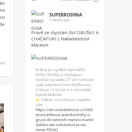
ako
ými
SUPERRODINA
ezi
2 weeks ago
 že
Právě se chystám číst OBUŠKY A
CHAČAPURI z Nakladatelství
Maraton
u textu s názvem Recenze: Ivana Hutařová, Vražedný advent.
ené
Krátce po vydání reportážní
knihy Obušky a chačapuri
vychází na webu ČT art rozhovor
s její autorkou Evou Karlíkovou.
O knize i o Gruzii si s ní povídal
Daniel Mukner.
Odkaz na rozhovor najdete
zde:
https://art.ceskatelevize.cz/360/
eva-karlikova-autorka-knihy-o-
gruzii-do-tamnich-represi-mame-
daleko-ale-ostrazitost-je-na-
miste-f9O6G