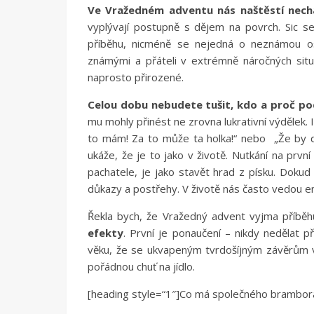
Ve Vražedném adventu nás naštěstí nechá
vyplývají postupně s dějem na povrch. Sic 
příběhu, nicméně se nejedná o neznámou os
známými a přáteli v extrémně náročných situa
naprosto přirozené.
Celou dobu nebudete tušit, kdo a proč po
mu mohly přinést ne zrovna lukrativní výdělek.
to mám! Za to může ta holka!“ nebo „Že by 
ukáže, že je to jako v životě. Nutkání na první
pachatele, je jako stavět hrad z písku. Dok
důkazy a postřehy. V životě nás často vedou 
Řekla bych, že Vražedný advent vyjma příběhu 
efekty
. První je ponaučení – nikdy nedělat p
věku, že se ukvapeným tvrdošíjným závěrům v
pořádnou chuť na jídlo.
[heading style=“1″]Co má společného brambora