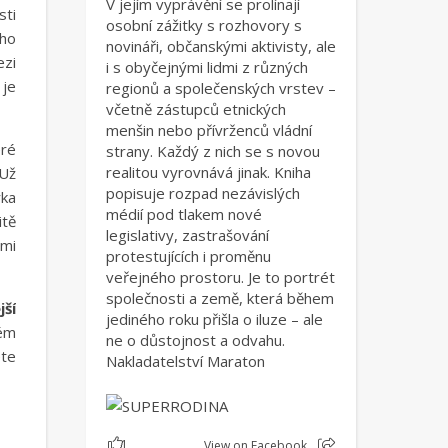
V jejím vyprávění se prolínají
sti
osobní zážitky s rozhovory s
ého
novináři, občanskými aktivisty, ale
ezi
i s obyčejnými lidmi z různých
 je
regionů a společenských vrstev –
včetně zástupců etnických
menšin nebo přívrženců vládní
eré
strany. Každý z nich se s novou
realitou vyrovnává jinak. Kniha
„Už
popisuje rozpad nezávislých
rka
médií pod tlakem nové
itě
legislativy, zastrašování
ými
protestujících i proměnu
veřejného prostoru. Je to portrét
společnosti a země, která během
jší
jediného roku přišla o iluze – ale
vém
ne o důstojnost a odvahu.
ete
Nakladatelství Maraton
1
View on Facebook