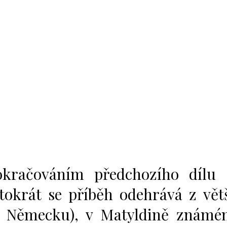
okračováním předchozího dílu
tokrát se příběh odehrává z vět
 v Německu), v Matyldině znám