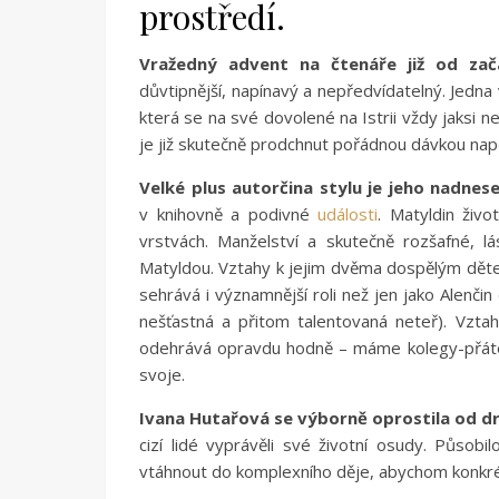
prostředí.
Vražedný advent na čtenáře již od za
důvtipnější, napínavý a nepředvídatelný. Jedna
která se na své dovolené na Istrii vždy jaksi n
je již skutečně prodchnut pořádnou dávkou napě
Velké plus autorčina stylu je jeho nadnes
v knihovně a podivné
události
. Matyldin živ
vrstvách. Manželství a skutečně rozšafné, 
Matyldou. Vztahy k jejim dvěma dospělým děte
sehrává i významnější roli než jen jako Alenči
nešťastná a přitom talentovaná neteř). Vzta
odehrává opravdu hodně – máme kolegy-přátel
svoje.
Ivana Hutařová se výborně oprostila od d
cizí lidé vyprávěli své životní osudy. Působi
vtáhnout do komplexního děje, abychom konkrétní