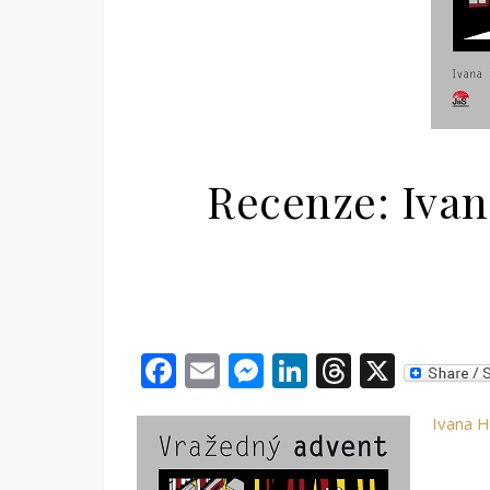
Recenze: Iva
Facebook
Email
Messenger
LinkedIn
Threads
X
Ivana H