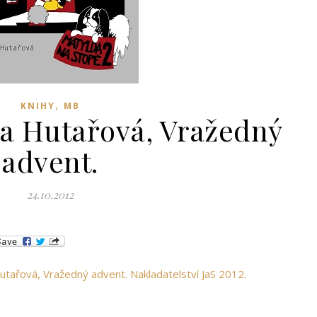
,
KNIHY
MB
na Hutařová, Vražedný
advent.
24.10.2012
utařová, Vražedný advent. Nakladatelství JaS 2012.