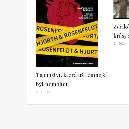
Zaříká
krásy
6.1.2024
Tajemství, která už temnější
být nemohou
29.7.2013