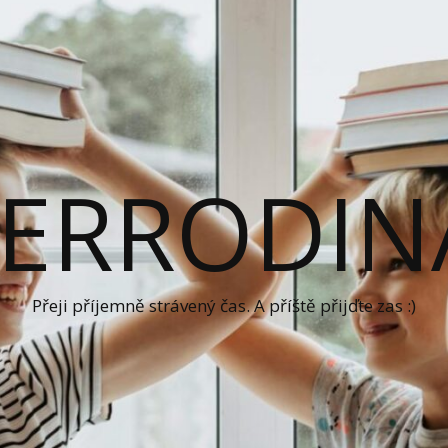
ERRODIN
Přeji příjemně strávený čas. A příště přijďte zas :)