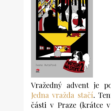
Vražedný advent je p
Jedna vražda stačí
. Ten
části v Praze (krátce