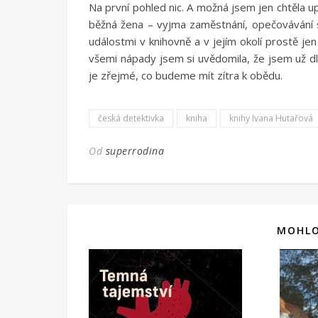
Na první pohled nic. A možná jsem jen chtěla 
běžná žena – vyjma zaměstnání, opečovávání s
událostmi v knihovně a v jejím okolí prostě je
všemi nápady jsem si uvědomila, že jsem už d
je zřejmé, co budeme mít zítra k obědu.
česká detektivka
kniha
knihy Ivana Hutařová
Od
superrodina
MOHLO