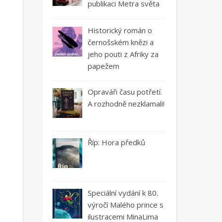
publikaci Metra světa
Historický román o
černošském knězi a
jeho pouti z Afriky za
papežem
Opraváři času potřetí.
A rozhodně nezklamali!
Říp: Hora předků
Speciální vydání k 80.
výročí Malého prince s
ilustracemi MinaLima