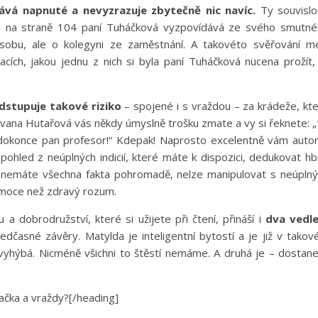
vá napnuté a nevyzrazuje zbytečně nic navíc.
Ty souvislo
se na straně 104 paní Tuháčková vyzpovídává ze svého smutn
obu, ale o kolegyni ze zaměstnání. A takovéto svěřování m
cích, jakou jednu z nich si byla paní Tuháčková nucena prožít,
dstupuje takové riziko
– spojené i s vraždou – za krádeže, kt
 Ivana Hutařová vás někdy úmyslně trošku zmate a vy si řeknete: 
dokonce pan profesor!“ Kdepak! Naprosto excelentně vám auto
 pohled z neúplných indicií, které máte k dispozici, dedukovat hb
ud nemáte všechna fakta pohromadě, nelze manipulovat s neúpln
emoce než zdravý rozum.
a dobrodružství, které si užijete při čtení, přináší i
dva vedle
ředčasné závěry. Matylda je inteligentní bytostí a je již v tako
yhýbá. Nicméně všichni to štěstí nemáme. A druhá je – dostan
čka a vraždy?[/heading]