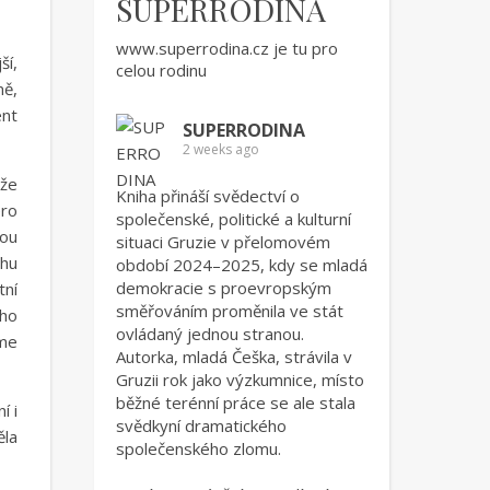
SUPERRODINA
www.superrodina.cz
je tu pro
ší,
celou rodinu
mě,
ent
SUPERRODINA
2 weeks ago
eže
Kniha přináší svědectví o
ero
společenské, politické a kulturní
kou
situaci Gruzie v přelomovém
ěhu
období 2024–2025, kdy se mladá
demokracie s proevropským
tní
směřováním proměnila ve stát
oho
ovládaný jednou stranou.
íme
Autorka, mladá Češka, strávila v
Gruzii rok jako výzkumnice, místo
běžné terénní práce se ale stala
í i
svědkyní dramatického
ěla
společenského zlomu.