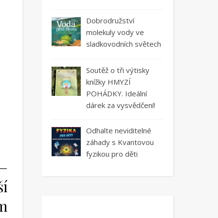
Dobrodružství
molekuly vody ve
sladkovodních světech
Soutěž o tři výtisky
knížky HMYZÍ
POHÁDKY. Ideální
dárek za vysvědčení!
Odhalte neviditelné
záhady s Kvantovou
fyzikou pro děti
 –
ší
ém