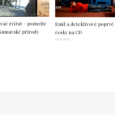
vač zvířat – poznejte
Emil a detektivové poprvé
 šumavské přírody
česky na CD
23.10.2013