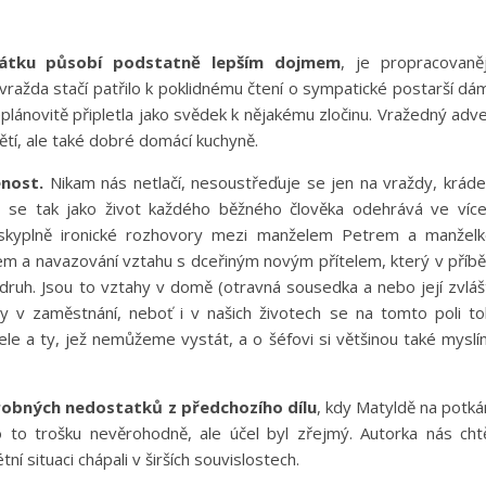
čátku působí podstatně lepším dojmem
, je propracovaněj
 vražda stačí patřilo k poklidnému čtení o sympatické postarší dá
eplánovitě připletla jako svědek k nějakému zločinu. Vražedný adv
tí, ale také dobré domácí kuchyně.
enost.
Nikam nás netlačí, nesoustřeďuje se jen na vraždy, krád
ot se tak jako život každého běžného člověka odehrává ve víc
láskyplně ironické rozhovory mezi manželem Petrem a manžel
m a navazování vztahu s dceřiným novým přítelem, který v příb
n druh. Jsou to vztahy v domě (otravná sousedka a nebo její zvláš
hy v zaměstnání, neboť i v našich životech se na tomto poli t
e a ty, jež nemůžeme vystát, a o šéfovi si většinou také mysl
robných nedostatků z předchozího dílu
, kdy Matyldě na potkán
lo to trošku nevěrohodně, ale účel byl zřejmý. Autorka nás cht
 situaci chápali v širších souvislostech.