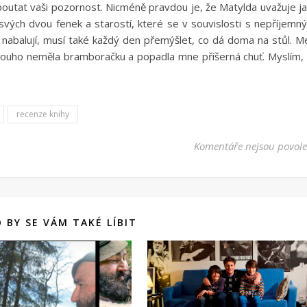
upoutat vaši pozornost. Nicméně pravdou je, že Matylda uvažuje j
vých dvou fenek a starostí, které se v souvislosti s nepříjemn
n nabalují, musí také každý den přemýšlet, co dá doma na stůl. M
louho neměla bramboračku a popadla mne příšerná chuť. Myslím,
recenze knihy
Komentáře nejsou povol
 BY SE VÁM TAKÉ LÍBIT