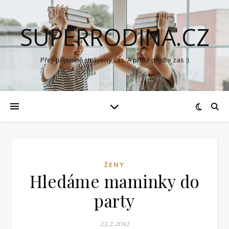
SUPERRODINA.CZ
Přeji příjemně strávený čas. A příště přijďte zas :)
ŽENY
Hledáme maminky do
party
23.2.2012