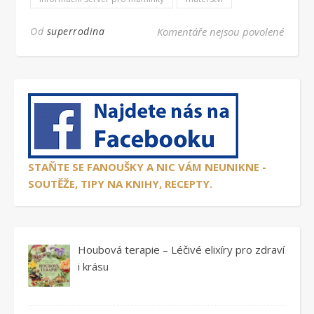
u text
Od
superrodina
Komentáře nejsou povolené
STAŇTE SE FANOUŠKY A NIC VÁM NEUNIKNE -
SOUTĚŽE, TIPY NA KNIHY, RECEPTY.
Houbová terapie – Léčivé elixíry pro zdraví
i krásu