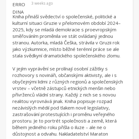
3 weeks ago
Kniha přináší svědectví o společenské, politické a
kulturní situaci Gruzie v přelomovém období 2024–
2025, kdy se mladá demokracie s proevropským
směřováním proměnila ve stát ovládaný jednou
stranou. Autorka, mladá Češka, strávila v Gruzii rok
jako výzkumnice, místo běžné terénní práce se ale
stala svědkyní dramatického společenského zlomu.
V jejím vyprávění se prolínají osobní zážitky s
rozhovory s novináři, občanskými aktivisty, ale i s
obyčejnými lidmi z různých regionů a společenských
vrstev – včetně zástupců etnických menšin nebo
přívrženců vládní strany. Každý z nich se s novou
realitou vyrovnává jinak. Kniha popisuje rozpad
nezávislých médií pod tlakem nové legislativy,
zastrašování protestujících i proměnu veřejného
prostoru. Je to portrét společnosti a země, která
během jediného roku přišla o iluze – ale ne o
důstojnost a odvahu. Nakladatelství Maraton