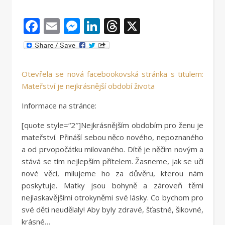
Facebook
Email
Messenger
LinkedIn
Threads
X
Otevřela se nová facebookovská stránka s titulem:
Mateřství je nejkrásnější období života
Informace na stránce:
[quote style=“2″]Nejkrásnějším obdobím pro ženu je
mateřství. Přináší sebou něco nového, nepoznaného
a od prvopočátku milovaného. Dítě je něčím novým a
stává se tím nejlepším přítelem. Žasneme, jak se učí
nové věci, milujeme ho za důvěru, kterou nám
poskytuje. Matky jsou bohyně a zároveň těmi
nejlaskavějšími otrokyněmi své lásky. Co bychom pro
své děti neudělaly! Aby byly zdravé, šťastné, šikovné,
krásné…