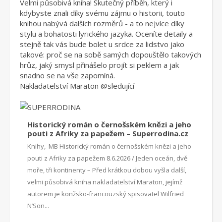
Velmi působivá kniha! Skutečný příběh, který i
kdybyste znali díky svému zájmu o historii, touto
knihou nabývá dalších rozměrů - a to nejvíce díky
stylu a bohatosti lyrického jazyka. Oceníte detaily a
stejně tak vás bude bolet u srdce za lidstvo jako
takové: proč se na sobě samých dopouštělo takových
hrůz, jaký smysl přinášelo projít si peklem a jak
snadno se na vše zapomíná.
Nakladatelství Maraton
@sleduj
ící
Historický román o černošském knězi a jeho
pouti z Afriky za papežem – Superrodina.cz
Knihy, MB Historický román o černošském knězi a jeho
pouti z Afriky za papežem 8.6.2026 / Jeden oceán, dvě
moře, tři kontinenty – Před krátkou dobou vyšla další,
velmi působivá kniha nakladatelství Maraton, jejímž
autorem je konžsko-francouzský spisovatel Wilfried
N’Son...