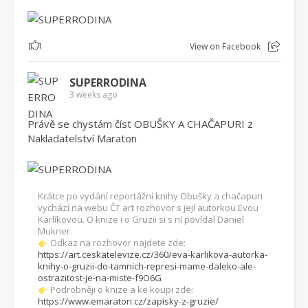
1
View on Facebook
SUPERRODINA
3 weeks ago
Právě se chystám číst OBUŠKY A CHAČAPURI z
Nakladatelství Maraton
Krátce po vydání reportážní knihy Obušky a chačapuri
vychází na webu ČT art rozhovor s její autorkou Evou
Karlíkovou. O knize i o Gruzii si s ní povídal Daniel
Mukner.
Odkaz na rozhovor najdete zde:
https://art.ceskatelevize.cz/360/eva-karlikova-autorka-
knihy-o-gruzii-do-tamnich-represi-mame-daleko-ale-
ostrazitost-je-na-miste-f9O6G
Podrobněji o knize a ke koupi zde:
https://www.emaraton.cz/zapisky-z-gruzie/