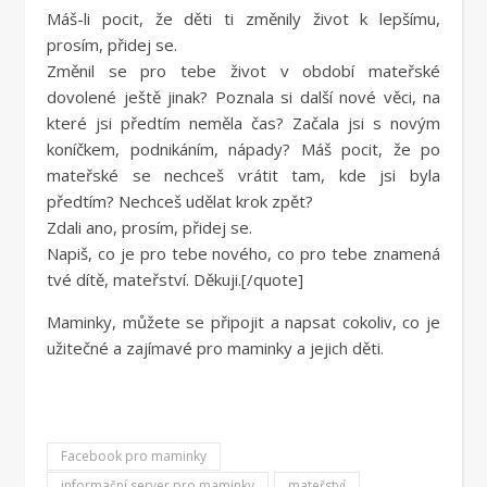
Máš-li pocit, že děti ti změnily život k lepšímu,
prosím, přidej se.
Změnil se pro tebe život v období mateřské
dovolené ještě jinak? Poznala si další nové věci, na
které jsi předtím neměla čas? Začala jsi s novým
koníčkem, podnikáním, nápady? Máš pocit, že po
mateřské se nechceš vrátit tam, kde jsi byla
předtím? Nechceš udělat krok zpět?
Zdali ano, prosím, přidej se.
Napiš, co je pro tebe nového, co pro tebe znamená
tvé dítě, mateřství. Děkuji.[/quote]
Maminky, můžete se připojit a napsat cokoliv, co je
užitečné a zajímavé pro maminky a jejich děti.
Facebook pro maminky
informační server pro maminky
mateřství