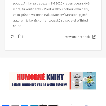
pouti z Afriky za papežem 8.6.2026 / Jeden oceán, dvě
moře, tři kontinenty – Před krátkou dobou vyšla další,
velmi působivá kniha nakladatelství Maraton, jejímž
autorem je konžsko-francouzský spisovatel Wilfried
N’Son...
1
1
View on Facebook
Ashe Šablona od
WP Royal
.