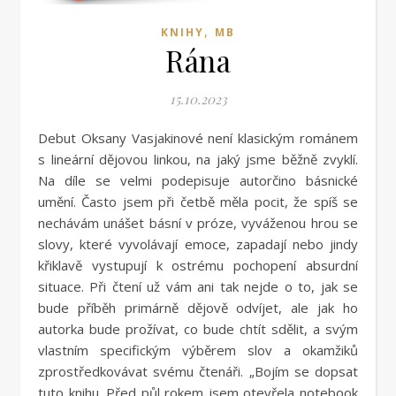
,
KNIHY
MB
Rána
15.10.2023
Debut Oksany Vasjakinové není klasickým románem
s lineární dějovou linkou, na jaký jsme běžně zvyklí.
Na díle se velmi podepisuje autorčino básnické
umění. Často jsem při četbě měla pocit, že spíš se
nechávám unášet básní v próze, vyváženou hrou se
slovy, které vyvolávají emoce, zapadají nebo jindy
křiklavě vystupují k ostrému pochopení absurdní
situace. Při čtení už vám ani tak nejde o to, jak se
bude příběh primárně dějově odvíjet, ale jak ho
autorka bude prožívat, co bude chtít sdělit, a svým
vlastním specifickým výběrem slov a okamžiků
zprostředkovávat svému čtenáři. „Bojím se dopsat
tuto knihu. Před půl rokem jsem otevřela notebook