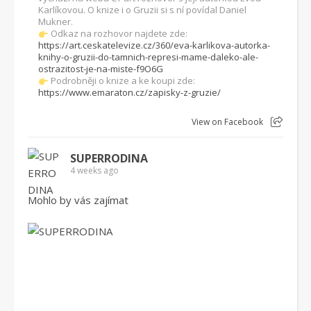
Karlíkovou. O knize i o Gruzii si s ní povídal Daniel
Mukner.
Odkaz na rozhovor najdete zde:
https://art.ceskatelevize.cz/360/eva-karlikova-autorka-
knihy-o-gruzii-do-tamnich-represi-mame-daleko-ale-
ostrazitost-je-na-miste-f9O6G
Podrobněji o knize a ke koupi zde:
https://www.emaraton.cz/zapisky-z-gruzie/
View on Facebook
SUPERRODINA
4 weeks ago
Mohlo by vás zajímat