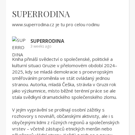
SUPERRODINA
www.superrodina.cz
je tu pro celou rodinu
SUPERRODINA
3 weeks ago
Kniha přináší svědectví o společenské, politické a
kulturní situaci Gruzie v přelomovém období 2024–
2025, kdy se mladá demokracie s proevropským
směřováním proměnila ve stát ovládaný jednou
stranou. Autorka, mladá Češka, strávila v Gruzii rok
jako výzkumnice, místo běžné terénní práce se ale
stala svědkyní dramatického společenského zlomu.
V jejím vyprávění se prolínají osobní zážitky s
rozhovory s novináři, občanskými aktivisty, ale i s
obyčejnými lidmi z různých regionů a společenských
vrstev – včetně zástupců etnických menšin nebo