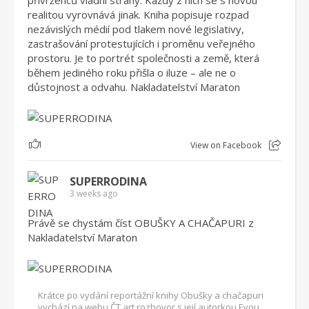
přívrženců vládní strany. Každý z nich se s novou
realitou vyrovnává jinak. Kniha popisuje rozpad
nezávislých médií pod tlakem nové legislativy,
zastrašování protestujících i proměnu veřejného
prostoru. Je to portrét společnosti a země, která
během jediného roku přišla o iluze – ale ne o
důstojnost a odvahu. Nakladatelství Maraton
1
View on Facebook
SUPERRODINA
3 weeks ago
Právě se chystám číst OBUŠKY A CHAČAPURI z
Nakladatelství Maraton
Krátce po vydání reportážní knihy Obušky a chačapuri
vychází na webu ČT art rozhovor s její autorkou Evou