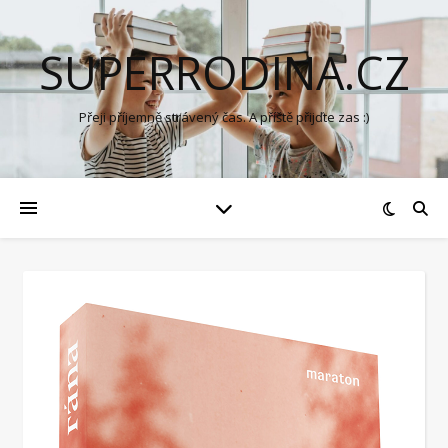
SUPERRODINA.CZ
Přeji příjemně strávený čas. A příště přijďte zas :)