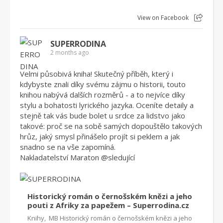
View on Facebook
SUPERRODINA
2 months ago
Velmi působivá kniha! Skutečný příběh, který i
kdybyste znali díky svému zájmu o historii, touto
knihou nabývá dalších rozměrů - a to nejvíce díky
stylu a bohatosti lyrického jazyka. Oceníte detaily a
stejně tak vás bude bolet u srdce za lidstvo jako
takové: proč se na sobě samých dopouštělo takových
hrůz, jaký smysl přinášelo projít si peklem a jak
snadno se na vše zapomíná.
Nakladatelství Maraton
@sleduj
ící
Historický román o černošském knězi a jeho
pouti z Afriky za papežem – Superrodina.cz
Knihy, MB Historický román o černošském knězi a jeho