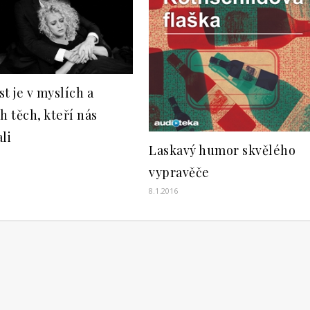
t je v myslích a
h těch, kteří nás
li
Laskavý humor skvělého
vypravěče
8.1.2016