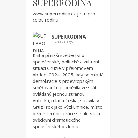
SUPERRODINA
www.superrodina.cz
je tu pro
celou rodinu
SUPERRODINA
3 weeks ago
Kniha přináší svědectví o
společenské, politické a kulturní
situaci Gruzie v přelomovém
období 2024–2025, kdy se mladá
demokracie s proevropským
směřováním proměnila ve stát
ovládaný jednou stranou.
Autorka, mladá Češka, strávila v
Gruzii rok jako výzkumnice, místo
běžné terénní práce se ale stala
svědkyní dramatického
společenského zlomu.