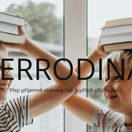
ERRODIN
Přeji příjemně strávený čas. A příště přijďte zas :)