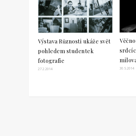
Věčnos
Výstava Různosti ukáže svět
srdcíc
pohledem studentek
milova
fotografie
30.5.2014
27.2.2014