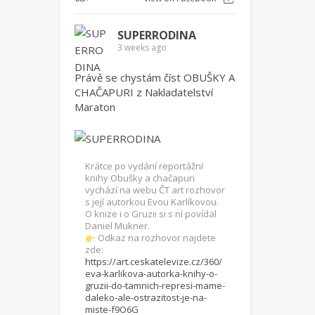
SUPERRODINA
3 weeks ago
Právě se chystám číst OBUŠKY A
CHAČAPURI z Nakladatelství
Maraton
Krátce po vydání reportážní
knihy Obušky a chačapuri
vychází na webu ČT art rozhovor
s její autorkou Evou Karlíkovou.
O knize i o Gruzii si s ní povídal
Daniel Mukner.
Odkaz na rozhovor najdete
zde:
https://art.ceskatelevize.cz/360/
eva-karlikova-autorka-knihy-o-
gruzii-do-tamnich-represi-mame-
daleko-ale-ostrazitost-je-na-
miste-f9O6G