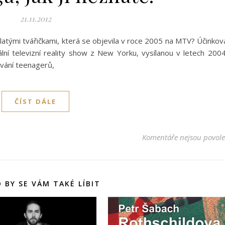
21.11.2012
latými tvářičkami, která se objevila v roce 2005 na MTV? Účinkov
lní televizní reality show z New Yorku, vysílanou v letech 200
vání teenagerů,
ČÍST DÁLE
Komentáře nejsou povol
 BY SE VÁM TAKÉ LÍBIT