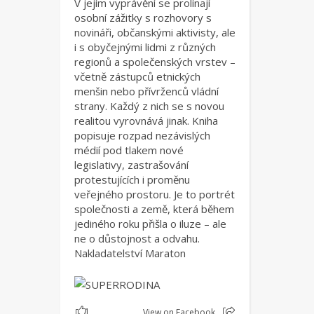
V jejím vyprávění se prolínají
osobní zážitky s rozhovory s
novináři, občanskými aktivisty, ale
i s obyčejnými lidmi z různých
regionů a společenských vrstev –
včetně zástupců etnických
menšin nebo přívrženců vládní
strany. Každý z nich se s novou
realitou vyrovnává jinak. Kniha
popisuje rozpad nezávislých
médií pod tlakem nové
legislativy, zastrašování
protestujících i proměnu
veřejného prostoru. Je to portrét
společnosti a země, která během
jediného roku přišla o iluze – ale
ne o důstojnost a odvahu.
Nakladatelství Maraton
1
View on Facebook