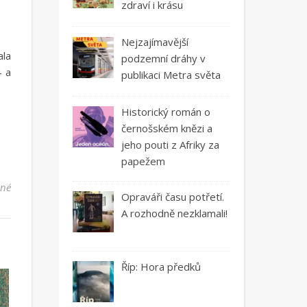
zdraví i krásu
Nejzajímavější
ala
podzemní dráhy v
4 a
publikaci Metra světa
Historický román o
černošském knězi a
jeho pouti z Afriky za
papežem
u textu s názvem Lady Gaga, jak ji neznáte.
ené
Opraváři času potřetí.
A rozhodně nezklamali!
Říp: Hora předků