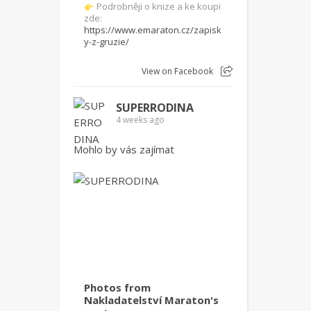
Podrobněji o knize a ke koupi
zde:
https://www.emaraton.cz/zapisk
y-z-gruzie/
View on Facebook
SUPERRODINA
4 weeks ago
Mohlo by vás zajímat
Photos from
Nakladatelství Maraton's