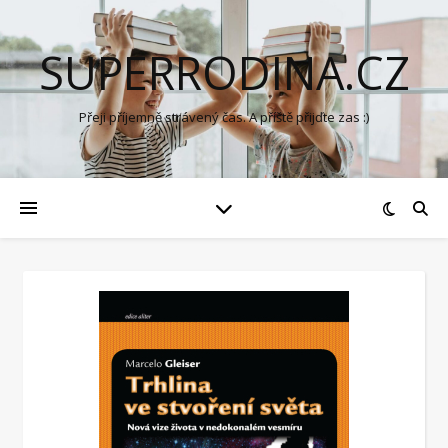
SUPERRODINA.CZ
Přeji příjemně strávený čas. A příště přijďte zas :)