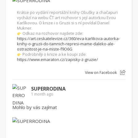
Krátce po vydání reportážní knihy Obušky a chačapuri
vychází na webu ČT art rozhovor s její autorkou Evou
Karlíkovou. O knize i o Gruzii si s ní povídal Daniel
Mukner.
Odkaz na rozhovor najdete zde:
https://art.ceskatelevize.cz/360/eva-karlikova-autorka-
knihy-o-gruzii-do-tamnich-represi-mame-daleko-ale-
ostrazitost-je-na-miste-f9O6G
Podrobněji o knize a ke koupi zde:
https://www.emaraton.cz/zapisky-z-gruzie/
View on Facebook
SUPERRODINA
1 month ago
Mohlo by vás zajímat