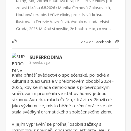
Knihy, MB, zdraví Houbová terapie – Léčivé elixíry pro
zdraví i krásu 6.8.2026 / Monika Čechová Golasovská,
Houbová terapie. Léčivé elixíry pro zdraví i krásu.
Ilustrovala Terezie Vavrošová. Vydalo nakladatelství
Grada, 2026. Možná si myslíte, že houba je to, co vyr....
1
View on Facebook
SUPERRODINA
3 weeks ago
Kniha přináší svědectví o společenské, politické a
kulturní situaci Gruzie v přelomovém období 2024–
2025, kdy se mladá demokracie s proevropským
směřováním proměnila ve stát ovládaný jednou
stranou. Autorka, mladá Češka, strávila v Gruzii rok
jako výzkumnice, místo běžné terénní práce se ale
stala svědkyní dramatického společenského zlomu.
V jejím vyprávění se prolínají osobní zážitky s
rozhovory s novináři, občanskými aktivisty, ale i s