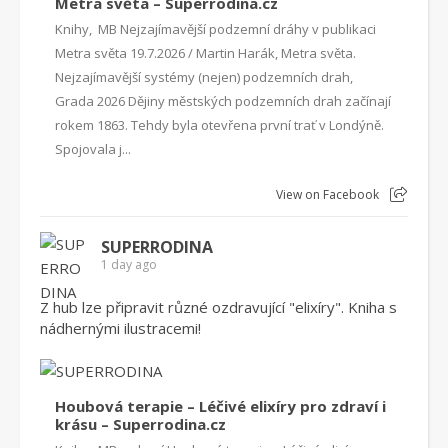
Metra světa – Superrodina.cz
Knihy, MB Nejzajímavější podzemní dráhy v publikaci
Metra světa 19.7.2026 / Martin Harák, Metra světa.
Nejzajímavější systémy (nejen) podzemních drah,
Grada 2026 Dějiny městských podzemních drah začínají
rokem 1863. Tehdy byla otevřena první trať v Londýně.
Spojovala j...
View on Facebook
SUPERRODINA
1 day ago
Z hub lze připravit různé ozdravující "elixíry". Kniha s
nádhernými ilustracemi!
Houbová terapie – Léčivé elixíry pro zdraví i
krásu – Superrodina.cz