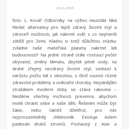
10.9.2016
foto: L. Kovář Odborníky na výživu neustále láká
hledat alternativy pro lepší zdravý životní styl a
zároveň možnosti, jak nakrmit svět s co nejmenší
zátěží pro Zemi. Kladou si totiž důležitou otázku:
zvládne naše mateřská planeta nakrmit lidi
budoucnosti? Na jedné straně stále rostoucí počet
obyvatel, změny klimatu, úbytek pitné vody, na
druhé zřejmý nezdravý životní styl, vedoucí k
nárůstu počtu lidí s obezitou, s čímž souvisí různé
zdravotní problémy a civilizační choroby. Nejsilnějším
strašákem moderní doby se stává rakovina –
hledáme všechny možnosti prevence, abychom
mohli chránit sebe a naše děti. Řešením může být
žakie, nebo taktéž džekfrut, pro nás
nejsrozumitelněji chlebovník. Existuje kolem
padesáti druhů stromů. Pocházejí z Asie a