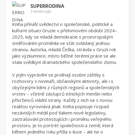
SUPERRODINA
3 weeks ago
Kniha přináší svědectví o společenské, politické a
kulturní situaci Gruzie v přelomovém období 2024–
2025, kdy se mladá demokracie s proevropským
směřováním proměnila ve stát ovládaný jednou
stranou. Autorka, mladá Češka, strávila v Gruzii rok
jako výzkumnice, místo běžné terénní práce se ale
stala svědkyní dramatického společenského zlomu.
V jejím vyprávění se prolínají osobní zážitky s
rozhovory s novináři, občanskými aktivisty, ale i s
obyčejnými lidmi z různých regionů a společenských
vrstev – včetně zástupců etnických menšin nebo
přívrženců vládní strany. Každý z nich se s novou
realitou vyrovnává jinak. Kniha popisuje rozpad
nezávislých médií pod tlakem nové legislativy,
zastrašování protestujících i proměnu veřejného
prostoru. Je to portrét společnosti a země, která
během jediného roku přišla o iluze – ale ne o