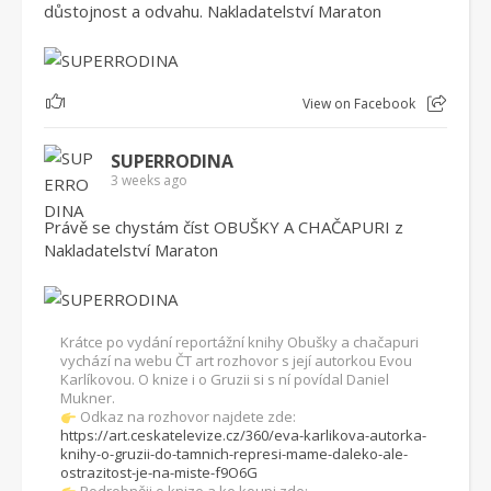
důstojnost a odvahu. Nakladatelství Maraton
1
View on Facebook
SUPERRODINA
3 weeks ago
Právě se chystám číst OBUŠKY A CHAČAPURI z
Nakladatelství Maraton
Krátce po vydání reportážní knihy Obušky a chačapuri
vychází na webu ČT art rozhovor s její autorkou Evou
Karlíkovou. O knize i o Gruzii si s ní povídal Daniel
Mukner.
Odkaz na rozhovor najdete zde:
https://art.ceskatelevize.cz/360/eva-karlikova-autorka-
knihy-o-gruzii-do-tamnich-represi-mame-daleko-ale-
ostrazitost-je-na-miste-f9O6G
Podrobněji o knize a ke koupi zde: