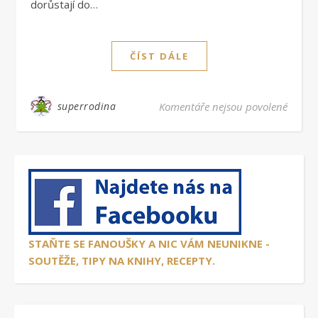
dorůstají do…
ČÍST DÁLE
u text
superrodina
Komentáře nejsou povolené
STAŇTE SE FANOUŠKY A NIC VÁM NEUNIKNE -
SOUTĚŽE, TIPY NA KNIHY, RECEPTY.