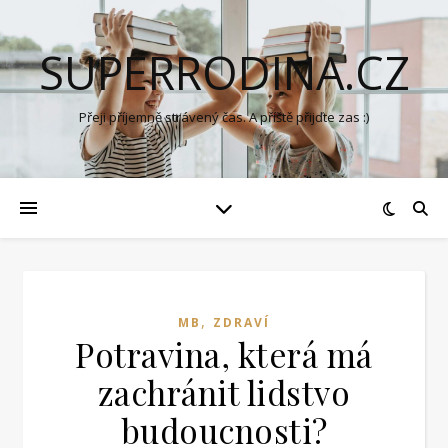
SUPERRODINA.CZ
Přeji příjemně strávený čas. A příště přijďte zas :)
,
MB
ZDRAVÍ
Potravina, která má
zachránit lidstvo
budoucnosti?