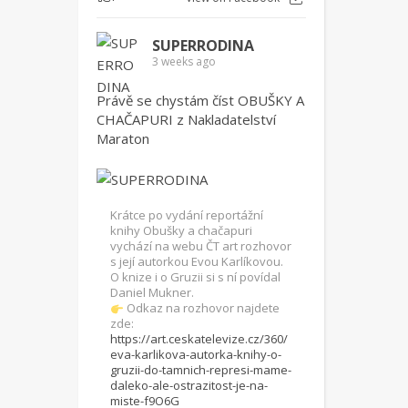
SUPERRODINA
3 weeks ago
Právě se chystám číst OBUŠKY A
CHAČAPURI z Nakladatelství
Maraton
Krátce po vydání reportážní
knihy Obušky a chačapuri
vychází na webu ČT art rozhovor
s její autorkou Evou Karlíkovou.
O knize i o Gruzii si s ní povídal
Daniel Mukner.
Odkaz na rozhovor najdete
zde:
https://art.ceskatelevize.cz/360/
eva-karlikova-autorka-knihy-o-
gruzii-do-tamnich-represi-mame-
daleko-ale-ostrazitost-je-na-
miste-f9O6G