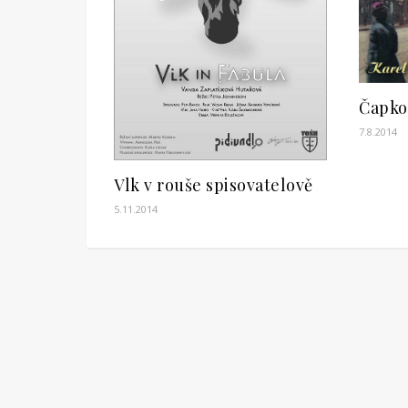
Čapko
7.8.2014
Vlk v rouše spisovatelově
5.11.2014