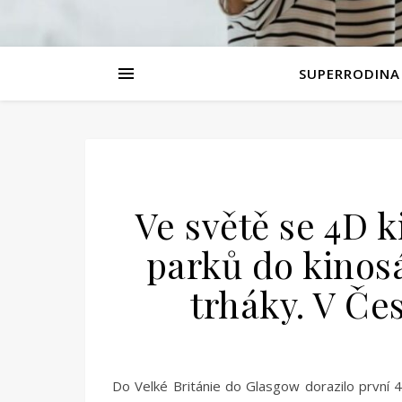
SUPERRODINA
Ve světě se 4D k
parků do kinosá
trháky. V Če
Do Velké Británie do Glasgow dorazilo první 4D