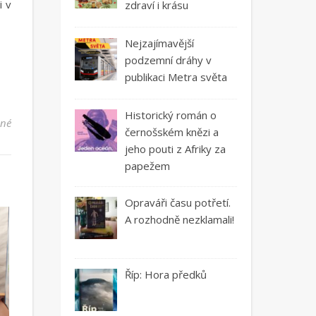
i v
zdraví i krásu
Nejzajímavější
podzemní dráhy v
publikaci Metra světa
Historický román o
u textu s názvem Ve světě se 4D kina stěhují ze zábavních parků do
ené
černošském knězi a
jeho pouti z Afriky za
papežem
Opraváři času potřetí.
A rozhodně nezklamali!
Říp: Hora předků