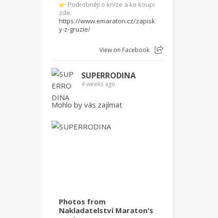
Podrobněji o knize a ke koupi
zde:
https://www.emaraton.cz/zapisk
y-z-gruzie/
View on Facebook
SUPERRODINA
4 weeks ago
Mohlo by vás zajímat
Photos from
Nakladatelství Maraton's