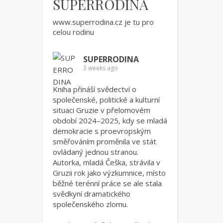
SUPERRODINA
www.superrodina.cz
je tu pro
celou rodinu
SUPERRODINA
3 weeks ago
Kniha přináší svědectví o
společenské, politické a kulturní
situaci Gruzie v přelomovém
období 2024–2025, kdy se mladá
demokracie s proevropským
směřováním proměnila ve stát
ovládaný jednou stranou.
Autorka, mladá Češka, strávila v
Gruzii rok jako výzkumnice, místo
běžné terénní práce se ale stala
svědkyní dramatického
společenského zlomu.