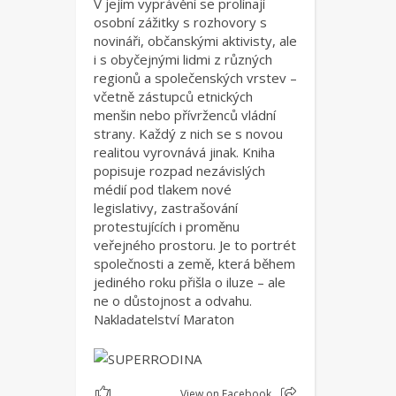
V jejím vyprávění se prolínají
osobní zážitky s rozhovory s
novináři, občanskými aktivisty, ale
i s obyčejnými lidmi z různých
regionů a společenských vrstev –
včetně zástupců etnických
menšin nebo přívrženců vládní
strany. Každý z nich se s novou
realitou vyrovnává jinak. Kniha
popisuje rozpad nezávislých
médií pod tlakem nové
legislativy, zastrašování
protestujících i proměnu
veřejného prostoru. Je to portrét
společnosti a země, která během
jediného roku přišla o iluze – ale
ne o důstojnost a odvahu.
Nakladatelství Maraton
1
View on Facebook