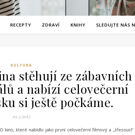
RECEPTY
ZDRAVÍ
KNIHY
SLEDUJTE NÁS 
KULTURA
ina stěhují ze zábavních
lů a nabízí celovečerní
sku si ještě počkáme.
10.3.2012
 kino, které nabídlo jako první celovečerní filmový a „třesoucí“