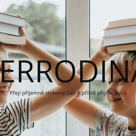
ERRODIN
Přeji příjemně strávený čas. A příště přijďte zas :)