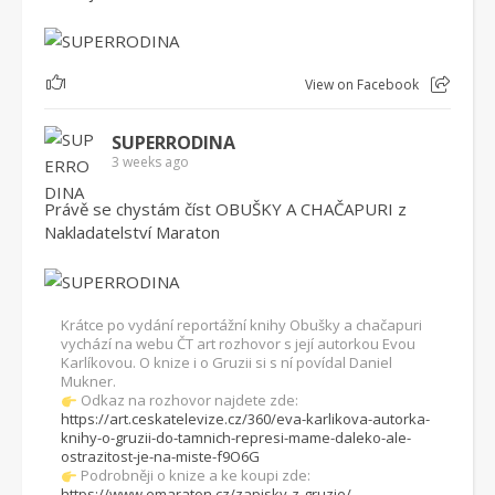
1
View on Facebook
SUPERRODINA
3 weeks ago
Právě se chystám číst OBUŠKY A CHAČAPURI z
Nakladatelství Maraton
Krátce po vydání reportážní knihy Obušky a chačapuri
vychází na webu ČT art rozhovor s její autorkou Evou
Karlíkovou. O knize i o Gruzii si s ní povídal Daniel
Mukner.
Odkaz na rozhovor najdete zde:
https://art.ceskatelevize.cz/360/eva-karlikova-autorka-
knihy-o-gruzii-do-tamnich-represi-mame-daleko-ale-
ostrazitost-je-na-miste-f9O6G
Podrobněji o knize a ke koupi zde:
https://www.emaraton.cz/zapisky-z-gruzie/