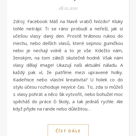
18.11.2011
Zdroj: Facebook Máš na hlavě vrabčí hnízdo? Kluky
tohle netrápí. Ti se ráno probudí a neřeší, jak si
učešou vlasy daný den. Prostě hrábnou rukou do
mechu, nebo delších vlasů, které sepnou gumičkou
nebo je nechají volně a to je vše. Kdežto nám,
ženským, na tom záleží skutečně hodně. Však nám
vlasy dělají image! Ukazují naši aktuální náladu. A
každý pak ví, že patříme mezi upravené holky.
Kadeřnice nebo vlastní kreativita? U holek co do
stylu účesu rozhoduje nejvíce čas. To, zda si můžeš
s vlasy pohrát a něco šik vytvořit, nebo bohužel moc
spěcháš do práce či školy, a tak jednáš rychle. Ale
když přijde na rande nebo důležitou…
ČÍST DÁLE