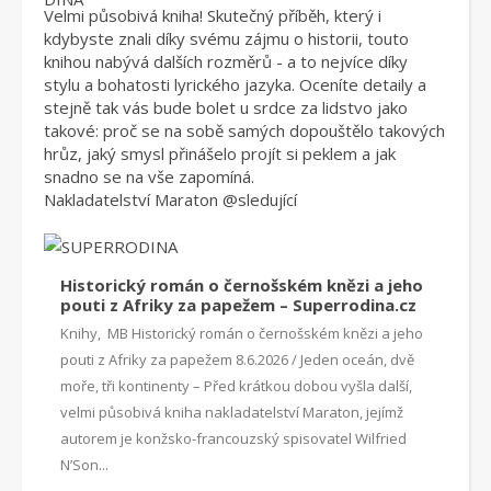
Velmi působivá kniha! Skutečný příběh, který i
kdybyste znali díky svému zájmu o historii, touto
knihou nabývá dalších rozměrů - a to nejvíce díky
stylu a bohatosti lyrického jazyka. Oceníte detaily a
stejně tak vás bude bolet u srdce za lidstvo jako
takové: proč se na sobě samých dopouštělo takových
hrůz, jaký smysl přinášelo projít si peklem a jak
snadno se na vše zapomíná.
Nakladatelství Maraton
@sleduj
ící
Historický román o černošském knězi a jeho
pouti z Afriky za papežem – Superrodina.cz
Knihy, MB Historický román o černošském knězi a jeho
pouti z Afriky za papežem 8.6.2026 / Jeden oceán, dvě
moře, tři kontinenty – Před krátkou dobou vyšla další,
velmi působivá kniha nakladatelství Maraton, jejímž
autorem je konžsko-francouzský spisovatel Wilfried
N’Son...