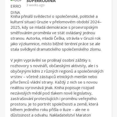
SUPERRODINA
3 weeks ago
Kniha přináší svědectví o společenské, politické a
kulturní situaci Gruzie v přelomovém období 2024–
2025, kdy se mladá demokracie s proevropským
směřováním proměnila ve stát ovládaný jednou
stranou. Autorka, mladá Češka, strávila v Gruzii rok
jako výzkumnice, místo běžné terénní práce se ale
stala svědkyní dramatického společenského zlomu.
V jejím vyprávění se prolínají osobní zážitky s
rozhovory s novináři, občanskými aktivisty, ale i s
obyčejnými lidmi z různých regionů a společenských
vrstev – včetně zástupců etnických menšin nebo
přívrženců vládní strany. Každý z nich se s novou
realitou vyrovnává jinak. Kniha popisuje rozpad
nezávislých médií pod tlakem nové legislativy,
zastrašování protestujících i proměnu veřejného
prostoru. Je to portrét společnosti a země, která
během jediného roku přišla o iluze – ale ne o
důstojnost a odvahu. Nakladatelství Maraton