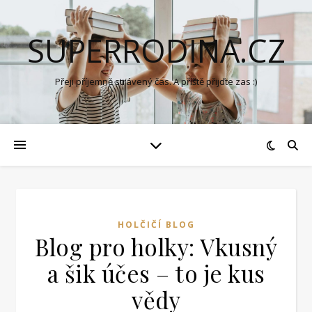
SUPERRODINA.CZ
Přeji příjemně strávený čas. A příště přijďte zas :)
HOLČIČÍ BLOG
Blog pro holky: Vkusný
a šik účes – to je kus
vědy