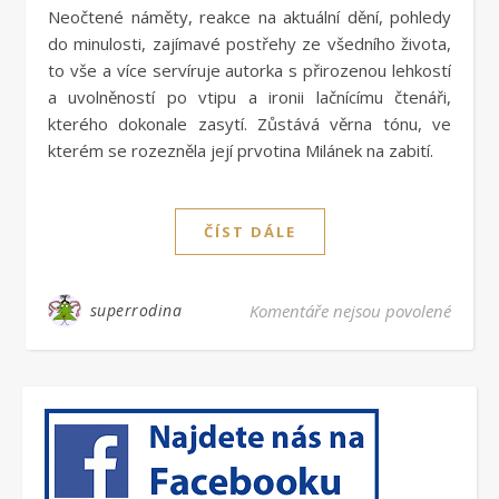
Neočtené náměty, reakce na aktuální dění, pohledy
do minulosti, zajímavé postřehy ze všedního života,
to vše a více servíruje autorka s přirozenou lehkostí
a uvolněností po vtipu a ironii lačnícímu čtenáři,
kterého dokonale zasytí. Zůstává věrna tónu, ve
kterém se rozezněla její prvotina Milánek na zabití.
ČÍST DÁLE
u text
superrodina
Komentáře nejsou povolené