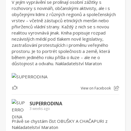
V jejím vyprávění se prolínají osobní zážitky s
rozhovory s novináři, občanskými aktivisty, ale i s
obyčejnými lidmi z různých regionů a společenských
vrstev – včetně zástupců etnických menšin nebo
přívrženců vládní strany. Každý z nich se s novou
realitou vyrovnává jinak. Kniha popisuje rozpad
nezávislých médií pod tlakem nové legislativy,
zastrašování protestujících i proměnu veřejného
prostoru. Je to portrét společnosti a země, která
během jediného roku přišla o iluze – ale ne o
důstojnost a odvahu. Nakladatelství Maraton
1
View on Facebook
SUPERRODINA
3 weeks ago
Právě se chystám číst OBUŠKY A CHAČAPURI z
Nakladatelství Maraton