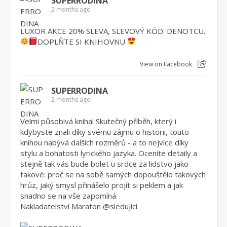
SUPERRODINA
2 months ago
LUXOR AKCE 20% SLEVA, SLEVOVÝ KÓD: DENOTCU.
DOPLŇTE SI KNIHOVNU
View on Facebook
SUPERRODINA
2 months ago
Velmi působivá kniha! Skutečný příběh, který i
kdybyste znali díky svému zájmu o historii, touto
knihou nabývá dalších rozměrů - a to nejvíce díky
stylu a bohatosti lyrického jazyka. Oceníte detaily a
stejně tak vás bude bolet u srdce za lidstvo jako
takové: proč se na sobě samých dopouštělo takových
hrůz, jaký smysl přinášelo projít si peklem a jak
snadno se na vše zapomíná.
Nakladatelství Maraton
@sleduj
ící