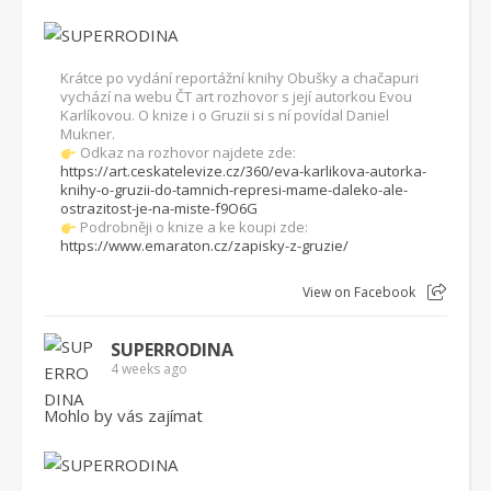
Krátce po vydání reportážní knihy Obušky a chačapuri
vychází na webu ČT art rozhovor s její autorkou Evou
Karlíkovou. O knize i o Gruzii si s ní povídal Daniel
Mukner.
Odkaz na rozhovor najdete zde:
https://art.ceskatelevize.cz/360/eva-karlikova-autorka-
knihy-o-gruzii-do-tamnich-represi-mame-daleko-ale-
ostrazitost-je-na-miste-f9O6G
Podrobněji o knize a ke koupi zde:
https://www.emaraton.cz/zapisky-z-gruzie/
View on Facebook
SUPERRODINA
4 weeks ago
Mohlo by vás zajímat