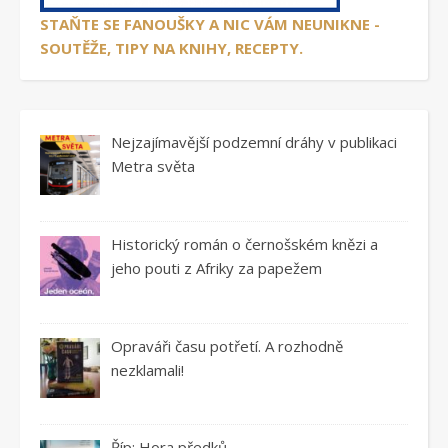
STAŇTE SE FANOUŠKY A NIC VÁM NEUNIKNE -
SOUTĚŽE, TIPY NA KNIHY, RECEPTY.
Nejzajímavější podzemní dráhy v publikaci
Metra světa
Historický román o černošském knězi a
jeho pouti z Afriky za papežem
Opraváři času potřetí. A rozhodně
nezklamali!
Říp: Hora předků