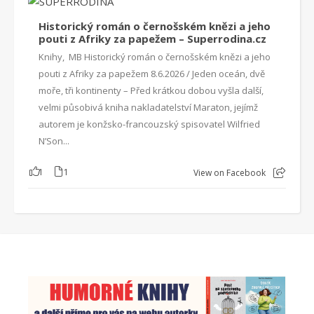
Historický román o černošském knězi a jeho
pouti z Afriky za papežem – Superrodina.cz
Knihy, MB Historický román o černošském knězi a jeho
pouti z Afriky za papežem 8.6.2026 / Jeden oceán, dvě
moře, tři kontinenty – Před krátkou dobou vyšla další,
velmi působivá kniha nakladatelství Maraton, jejímž
autorem je konžsko-francouzský spisovatel Wilfried
N’Son...
1
1
View on Facebook