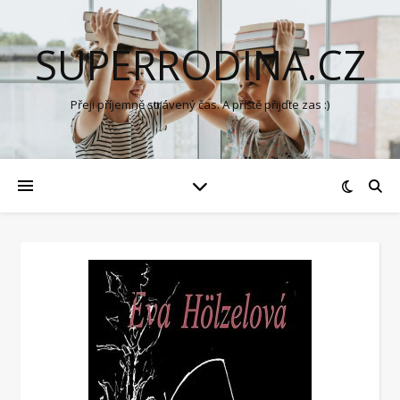
SUPERRODINA.CZ
Přeji příjemně strávený čas. A příště přijďte zas :)