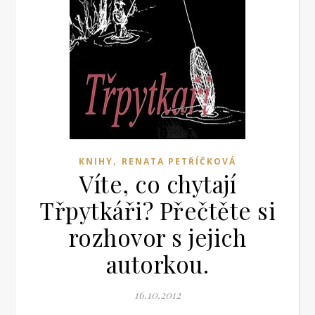
,
KNIHY
RENATA PETŘÍČKOVÁ
Víte, co chytají
Třpytkáři? Přečtěte si
rozhovor s jejich
autorkou.
16.10.2012