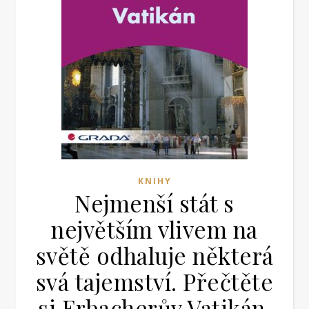
KNIHY
Nejmenší stát s
největším vlivem na
světě odhaluje některá
svá tajemství. Přečtěte
si Erbacherův Vatikán.