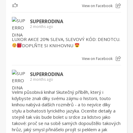
1
View on Facebook
SUPERRODINA
2 months ago
LUXOR AKCE 20% SLEVA, SLEVOVÝ KÓD: DENOTCU.
DOPLŇTE SI KNIHOVNU
View on Facebook
SUPERRODINA
2 months ago
Velmi působivá kniha! Skutečný příběh, který i
kdybyste znali díky svému zájmu o historii, touto
knihou nabývá dalších rozměrů - a to nejvíce díky
stylu a bohatosti lyrického jazyka. Oceníte detaily a
stejně tak vás bude bolet u srdce za lidstvo jako
takové: proč se na sobě samých dopouštělo takových
hrůz, jaký smysl přinášelo projít si peklem a jak