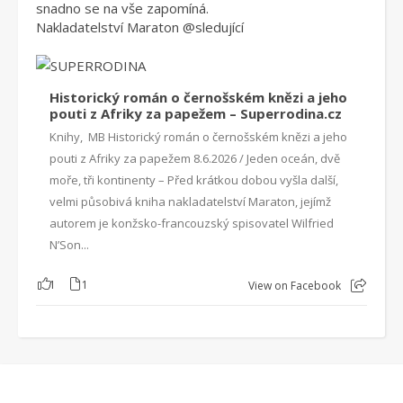
snadno se na vše zapomíná.
Nakladatelství Maraton
@sleduj
ící
Historický román o černošském knězi a jeho
pouti z Afriky za papežem – Superrodina.cz
Knihy, MB Historický román o černošském knězi a jeho
pouti z Afriky za papežem 8.6.2026 / Jeden oceán, dvě
moře, tři kontinenty – Před krátkou dobou vyšla další,
velmi působivá kniha nakladatelství Maraton, jejímž
autorem je konžsko-francouzský spisovatel Wilfried
N’Son...
1
1
View on Facebook