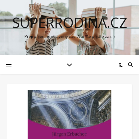
SUPERRODINA.CZ
Přeji příjemně strávený čas. A příště přijďte zas :)