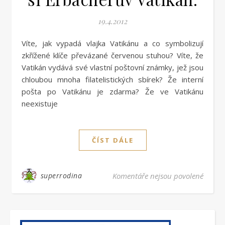
19.4.2012
Víte, jak vypadá vlajka Vatikánu a co symbolizují
zkřížené klíče převázané červenou stuhou? Víte, že
Vatikán vydává své vlastní poštovní známky, jež jsou
chloubou mnoha filatelistických sbírek? Že interní
pošta po Vatikánu je zdarma? Že ve Vatikánu
neexistuje
ČÍST DÁLE
u text
superrodina
Komentáře nejsou povolené