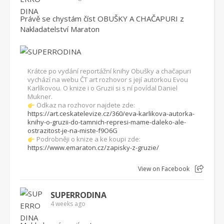
Právě se chystám číst OBUŠKY A CHAČAPURI z
Nakladatelství Maraton
Krátce po vydání reportážní knihy Obušky a chačapuri
vychází na webu ČT art rozhovor s její autorkou Evou
Karlíkovou. O knize i o Gruzii si s ní povídal Daniel
Mukner.
Odkaz na rozhovor najdete zde:
https://art.ceskatelevize.cz/360/eva-karlikova-autorka-
knihy-o-gruzii-do-tamnich-represi-mame-daleko-ale-
ostrazitost-je-na-miste-f9O6G
Podrobněji o knize a ke koupi zde:
https://www.emaraton.cz/zapisky-z-gruzie/
View on Facebook
SUPERRODINA
4 weeks ago