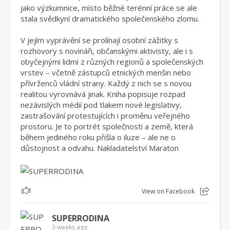
jako výzkumnice, místo běžné terénní práce se ale
stala svědkyní dramatického společenského zlomu.
V jejím vyprávění se prolínají osobní zážitky s
rozhovory s novináři, občanskými aktivisty, ale i s
obyčejnými lidmi z různých regionů a společenských
vrstev – včetně zástupců etnických menšin nebo
přívrženců vládní strany. Každý z nich se s novou
realitou vyrovnává jinak. Kniha popisuje rozpad
nezávislých médií pod tlakem nové legislativy,
zastrašování protestujících i proměnu veřejného
prostoru. Je to portrét společnosti a země, která
během jediného roku přišla o iluze – ale ne o
důstojnost a odvahu. Nakladatelství Maraton
1
View on Facebook
SUPERRODINA
3 weeks ago