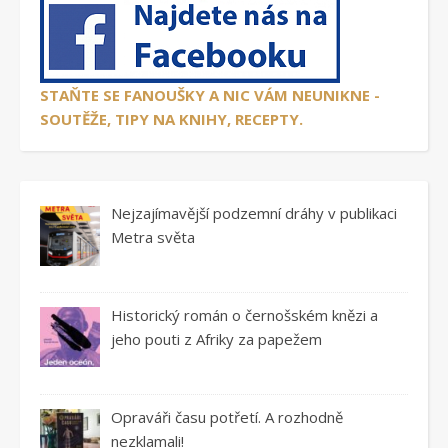
STAŇTE SE FANOUŠKY A NIC VÁM NEUNIKNE -
SOUTĚŽE, TIPY NA KNIHY, RECEPTY.
Nejzajímavější podzemní dráhy v publikaci
Metra světa
Historický román o černošském knězi a
jeho pouti z Afriky za papežem
Opraváři času potřetí. A rozhodně
nezklamali!