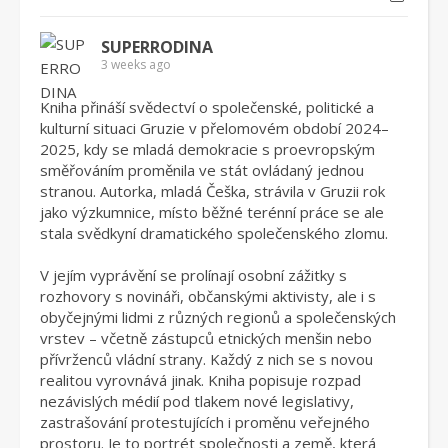
SUPERRODINA
3 weeks ago
Kniha přináší svědectví o společenské, politické a
kulturní situaci Gruzie v přelomovém období 2024–
2025, kdy se mladá demokracie s proevropským
směřováním proměnila ve stát ovládaný jednou
stranou. Autorka, mladá Češka, strávila v Gruzii rok
jako výzkumnice, místo běžné terénní práce se ale
stala svědkyní dramatického společenského zlomu.
V jejím vyprávění se prolínají osobní zážitky s
rozhovory s novináři, občanskými aktivisty, ale i s
obyčejnými lidmi z různých regionů a společenských
vrstev – včetně zástupců etnických menšin nebo
přívrženců vládní strany. Každý z nich se s novou
realitou vyrovnává jinak. Kniha popisuje rozpad
nezávislých médií pod tlakem nové legislativy,
zastrašování protestujících i proměnu veřejného
prostoru. Je to portrét společnosti a země, která