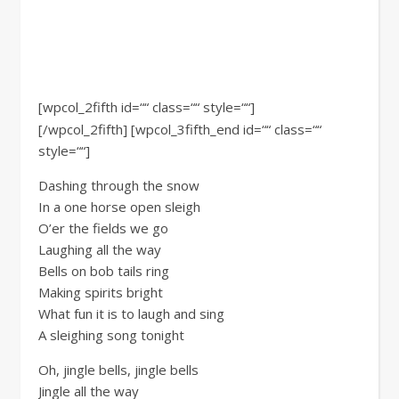
[wpcol_2fifth id=““ class=““ style=““]
[/wpcol_2fifth] [wpcol_3fifth_end id=““ class=““
style=““]
Dashing through the snow
In a one horse open sleigh
O’er the fields we go
Laughing all the way
Bells on bob tails ring
Making spirits bright
What fun it is to laugh and sing
A sleighing song tonight
Oh, jingle bells, jingle bells
Jingle all the way