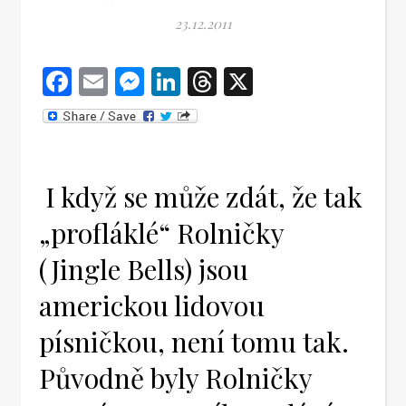
23.12.2011
Facebook
Email
Messenger
LinkedIn
Threads
X
I když se může zdát, že tak
„profláklé“ Rolničky
(Jingle Bells) jsou
americkou lidovou
písničkou, není tomu tak.
Původně byly Rolničky