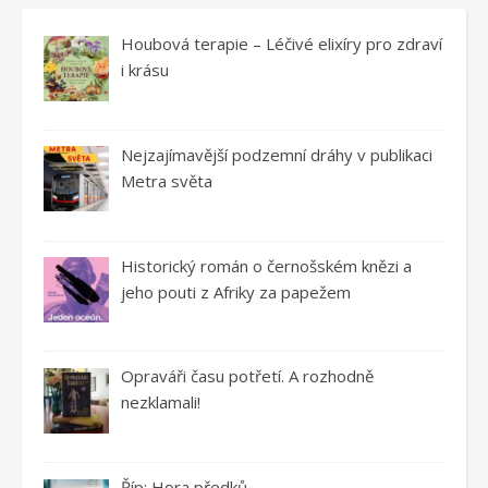
Houbová terapie – Léčivé elixíry pro zdraví
i krásu
Nejzajímavější podzemní dráhy v publikaci
Metra světa
Historický román o černošském knězi a
jeho pouti z Afriky za papežem
Opraváři času potřetí. A rozhodně
nezklamali!
Říp: Hora předků