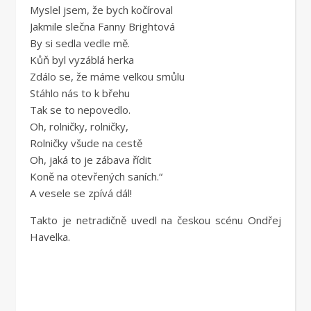
Myslel jsem, že bych kočíroval
Jakmile slečna Fanny Brightová
By si sedla vedle mě.
Kůň byl vyzáblá herka
Zdálo se, že máme velkou smůlu
Stáhlo nás to k břehu
Tak se to nepovedlo.
Oh, rolničky, rolničky,
Rolničky všude na cestě
Oh, jaká to je zábava řídit
Koně na otevřených saních.“
A vesele se zpívá dál!
Takto je netradičně uvedl na českou scénu Ondřej
Havelka.