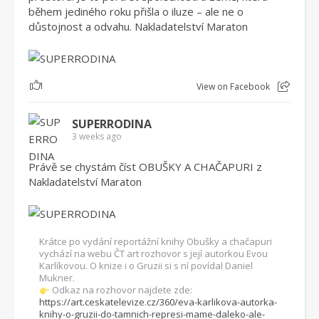
během jediného roku přišla o iluze – ale ne o
důstojnost a odvahu. Nakladatelství Maraton
1
View on Facebook
SUPERRODINA
3 weeks ago
Právě se chystám číst OBUŠKY A CHAČAPURI z
Nakladatelství Maraton
Krátce po vydání reportážní knihy Obušky a chačapuri
vychází na webu ČT art rozhovor s její autorkou Evou
Karlíkovou. O knize i o Gruzii si s ní povídal Daniel
Mukner.
Odkaz na rozhovor najdete zde:
https://art.ceskatelevize.cz/360/eva-karlikova-autorka-
knihy-o-gruzii-do-tamnich-represi-mame-daleko-ale-