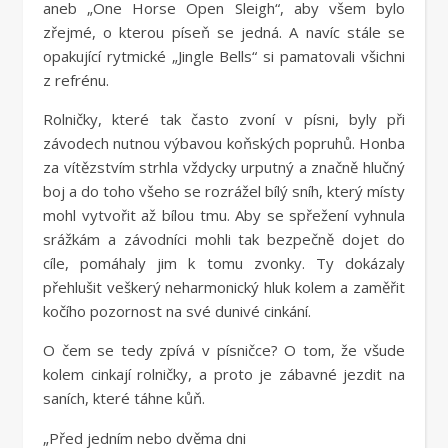
aneb „One Horse Open Sleigh“, aby všem bylo
zřejmé, o kterou píseň se jedná. A navíc stále se
opakující rytmické „Jingle Bells“ si pamatovali všichni
z refrénu.
Rolničky, které tak často zvoní v písni, byly při
závodech nutnou výbavou koňských popruhů. Honba
za vítězstvím strhla vždycky urputný a značně hlučný
boj a do toho všeho se rozrážel bílý sníh, který místy
mohl vytvořit až bílou tmu. Aby se spřežení vyhnula
srážkám a závodníci mohli tak bezpečně dojet do
cíle, pomáhaly jim k tomu zvonky. Ty dokázaly
přehlušit veškerý neharmonický hluk kolem a zaměřit
kočího pozornost na své dunivé cinkání.
O čem se tedy zpívá v písničce? O tom, že všude
kolem cinkají rolničky, a proto je zábavné jezdit na
saních, které táhne kůň.
„Před jedním nebo dvěma dni