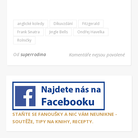
anglické koledy
Díkuvzdání
Fitzgerald
Frank Sinatra
Jingle Bells
Ondřej Havelka
Rolničky
u text
Od
superrodina
Komentáře nejsou povolené
STAŇTE SE FANOUŠKY A NIC VÁM NEUNIKNE -
SOUTĚŽE, TIPY NA KNIHY, RECEPTY.