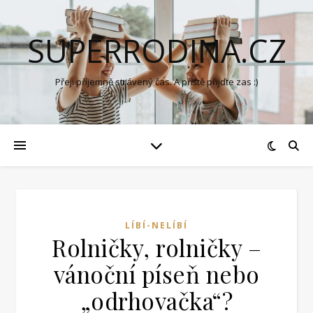
SUPERRODINA.CZ
Přeji příjemně strávený čas. A příště přijďte zas :)
LÍBÍ-NELÍBÍ
Rolničky, rolničky –
vánoční píseň nebo
„odrhovačka“?