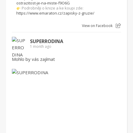
ostrazitost-je-na-miste-f9O6G
Podrobněji o knize a ke koupi zde:
https://www.emaraton.cz/zapisky-z-gruzie/
View on Facebook
SUPERRODINA
1 month ago
Mohlo by vás zajímat