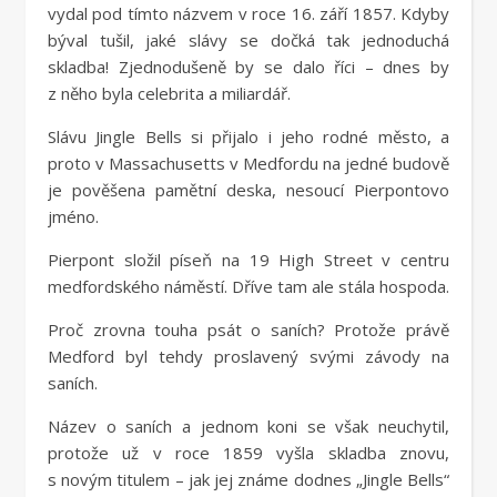
vydal pod tímto názvem v roce 16. září 1857. Kdyby
býval tušil, jaké slávy se dočká tak jednoduchá
skladba! Zjednodušeně by se dalo říci – dnes by
z něho byla celebrita a miliardář.
Slávu Jingle Bells si přijalo i jeho rodné město, a
proto v Massachusetts v Medfordu na jedné budově
je pověšena pamětní deska, nesoucí Pierpontovo
jméno.
Pierpont složil píseň na 19 High Street v centru
medfordského náměstí. Dříve tam ale stála hospoda.
Proč zrovna touha psát o saních? Protože právě
Medford byl tehdy proslavený svými závody na
saních.
Název o saních a jednom koni se však neuchytil,
protože už v roce 1859 vyšla skladba znovu,
s novým titulem – jak jej známe dodnes „Jingle Bells“