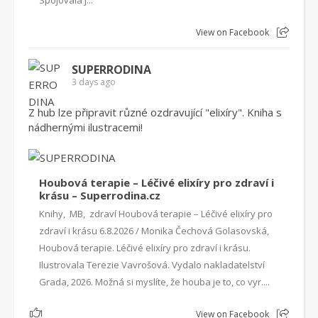
Spojovala j...
View on Facebook
SUPERRODINA
3 days ago
Z hub lze připravit různé ozdravující "elixíry". Kniha s
nádhernými ilustracemi!
Houbová terapie – Léčivé elixíry pro zdraví i
krásu – Superrodina.cz
Knihy, MB, zdraví Houbová terapie – Léčivé elixíry pro
zdraví i krásu 6.8.2026 / Monika Čechová Golasovská,
Houbová terapie. Léčivé elixíry pro zdraví i krásu.
Ilustrovala Terezie Vavrošová. Vydalo nakladatelství
Grada, 2026. Možná si myslíte, že houba je to, co vyr....
1
View on Facebook