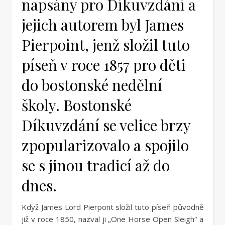
napsány pro Díkuvzdání a
jejich autorem byl James
Pierpoint, jenž složil tuto
píseň v roce 1857 pro děti
do bostonské nedělní
školy. Bostonské
Díkuvzdání se velice brzy
zpopularizovalo a spojilo
se s jinou tradicí až do
dnes.
Když James Lord Pierpont složil tuto píseň původně
již v roce 1850, nazval ji „One Horse Open Sleigh“ a