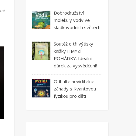
u textu s názvem Netrapte se nošením brýlí. Pořiďte si kontaktní č
ené
Dobrodružství
molekuly vody ve
sladkovodních světech
Soutěž o tři výtisky
knížky HMYZÍ
POHÁDKY. Ideální
dárek za vysvědčení!
Odhalte neviditelné
záhady s Kvantovou
fyzikou pro děti