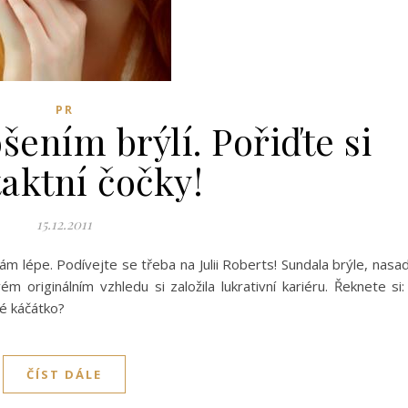
PR
šením brýlí. Pořiďte si
aktní čočky!
15.12.2011
vám lépe. Podívejte se třeba na Julii Roberts! Sundala brýle, nasad
m originálním vzhledu si založila lukrativní kariéru. Řeknete si:
vé káčátko?
ČÍST DÁLE