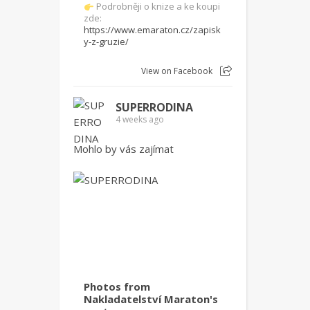
Podrobněji o knize a ke koupi
zde:
https://www.emaraton.cz/zapisk
y-z-gruzie/
View on Facebook
SUPERRODINA
4 weeks ago
Mohlo by vás zajímat
Photos from
Nakladatelství Maraton's