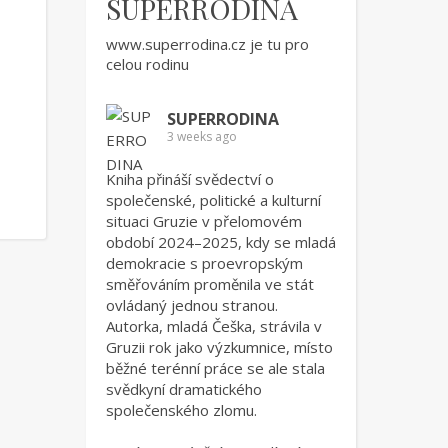
SUPERRODINA
www.superrodina.cz
je tu pro
celou rodinu
SUPERRODINA
3 weeks ago
Kniha přináší svědectví o
společenské, politické a kulturní
situaci Gruzie v přelomovém
období 2024–2025, kdy se mladá
demokracie s proevropským
směřováním proměnila ve stát
ovládaný jednou stranou.
Autorka, mladá Češka, strávila v
Gruzii rok jako výzkumnice, místo
běžné terénní práce se ale stala
svědkyní dramatického
společenského zlomu.