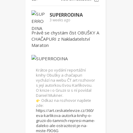
SUPERRODINA
3 weeks ago
Právě se chystám číst OBUŠKY A
CHAČAPURI z Nakladatelství
Maraton
Krátce po vydání reportážní
knihy Obušky a chačapuri
vychází na webu ČT art rozhovor
s její autorkou Evou Karlíkovou.
O knize i o Gruzii si s ní povídal
Daniel Mukner.
Odkaz na rozhovor najdete
zde:
https://art.ceskatelevize.cz/360/
eva-karlikova-autorka-knihy-o-
gruzii-do-tamnich-represi-mame-
daleko-ale-ostrazitost-je-na-
miste-f9O6G