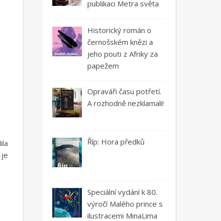
publikaci Metra světa
Historický román o
černošském knězi a
jeho pouti z Afriky za
papežem
Opraváři času potřetí.
A rozhodně nezklamali!
Říp: Hora předků
ila
 je
Speciální vydání k 80.
výročí Malého prince s
ilustracemi MinaLima