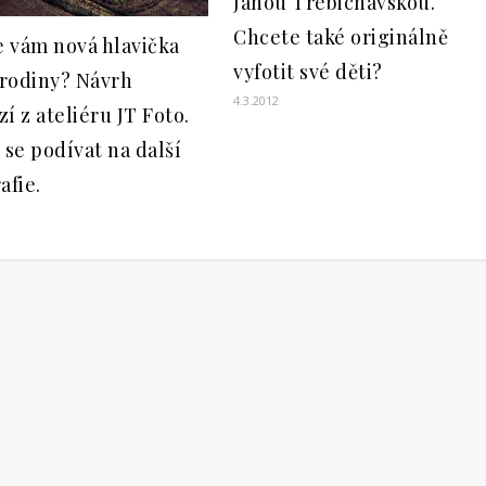
Janou Trebichavskou.
Chcete také originálně
e vám nová hlavička
vyfotit své děti?
rodiny? Návrh
4.3.2012
í z ateliéru JT Foto.
 se podívat na další
afie.