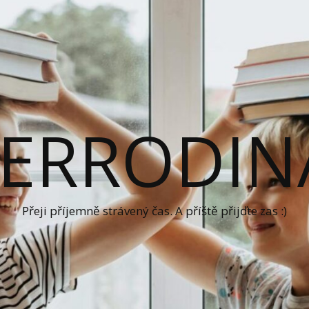
ERRODIN
Přeji příjemně strávený čas. A příště přijďte zas :)