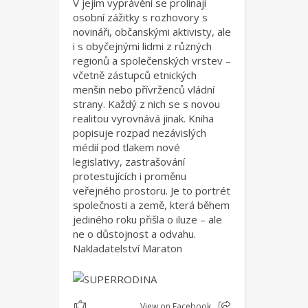
V jejím vyprávění se prolínají
osobní zážitky s rozhovory s
novináři, občanskými aktivisty, ale
i s obyčejnými lidmi z různých
regionů a společenských vrstev –
včetně zástupců etnických
menšin nebo přívrženců vládní
strany. Každý z nich se s novou
realitou vyrovnává jinak. Kniha
popisuje rozpad nezávislých
médií pod tlakem nové
legislativy, zastrašování
protestujících i proměnu
veřejného prostoru. Je to portrét
společnosti a země, která během
jediného roku přišla o iluze – ale
ne o důstojnost a odvahu.
Nakladatelství Maraton
1
View on Facebook