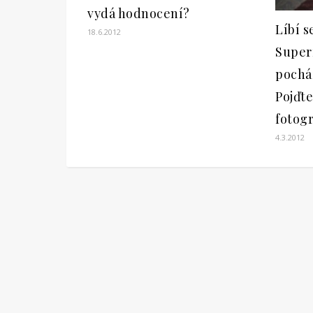
vydá hodnocení?
Líbí s
18.6.2012
Super
pocház
Pojďte
fotogr
4.3.2012