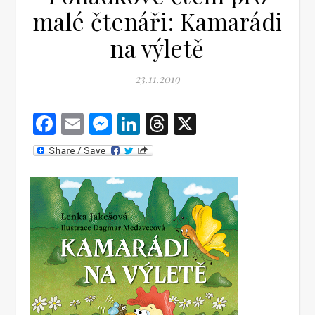
malé čtenáři: Kamarádi
na výletě
23.11.2019
Facebook
Email
Messenger
LinkedIn
Threads
X