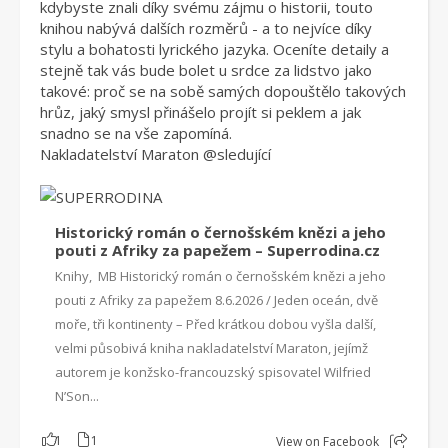
kdybyste znali díky svému zájmu o historii, touto
knihou nabývá dalších rozměrů - a to nejvíce díky
stylu a bohatosti lyrického jazyka. Oceníte detaily a
stejně tak vás bude bolet u srdce za lidstvo jako
takové: proč se na sobě samých dopouštělo takových
hrůz, jaký smysl přinášelo projít si peklem a jak
snadno se na vše zapomíná.
Nakladatelství Maraton
@sleduj
ící
Historický román o černošském knězi a jeho
pouti z Afriky za papežem – Superrodina.cz
Knihy, MB Historický román o černošském knězi a jeho
pouti z Afriky za papežem 8.6.2026 / Jeden oceán, dvě
moře, tři kontinenty – Před krátkou dobou vyšla další,
velmi působivá kniha nakladatelství Maraton, jejímž
autorem je konžsko-francouzský spisovatel Wilfried
N’Son...
1
1
View on Facebook