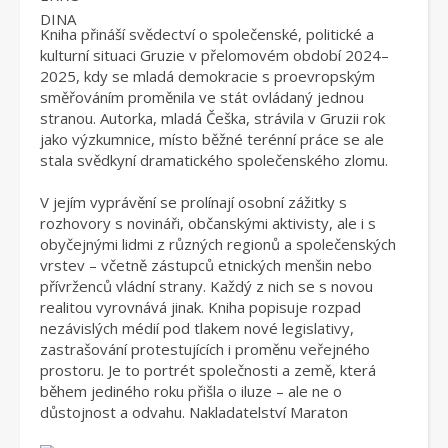
Kniha přináší svědectví o společenské, politické a
kulturní situaci Gruzie v přelomovém období 2024–
2025, kdy se mladá demokracie s proevropským
směřováním proměnila ve stát ovládaný jednou
stranou. Autorka, mladá Češka, strávila v Gruzii rok
jako výzkumnice, místo běžné terénní práce se ale
stala svědkyní dramatického společenského zlomu.
V jejím vyprávění se prolínají osobní zážitky s
rozhovory s novináři, občanskými aktivisty, ale i s
obyčejnými lidmi z různých regionů a společenských
vrstev – včetně zástupců etnických menšin nebo
přívrženců vládní strany. Každý z nich se s novou
realitou vyrovnává jinak. Kniha popisuje rozpad
nezávislých médií pod tlakem nové legislativy,
zastrašování protestujících i proměnu veřejného
prostoru. Je to portrét společnosti a země, která
během jediného roku přišla o iluze – ale ne o
důstojnost a odvahu. Nakladatelství Maraton