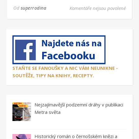
u text
Od
superrodina
Komentáře nejsou povolené
STAŇTE SE FANOUŠKY A NIC VÁM NEUNIKNE -
SOUTĚŽE, TIPY NA KNIHY, RECEPTY.
Nejzajímavější podzemní dráhy v publikaci
Metra světa
Historický román o černošském knězi a