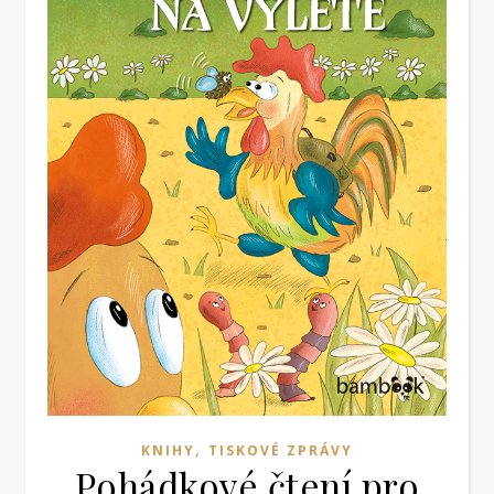
,
KNIHY
TISKOVÉ ZPRÁVY
Pohádkové čtení pro