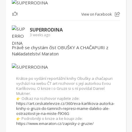
1
View on Facebook
SUPERRODINA
3 weeks ago
Právě se chystám číst OBUŠKY A CHAČAPURI z
Nakladatelství Maraton
Krátce po vydání reportážní knihy Obušky a chačapuri
vychází na webu ČT art rozhovor s její autorkou Evou
Karlíkovou. O knize i o Gruzii si s ní povídal Daniel
Mukner.
Odkaz na rozhovor najdete zde:
https://art.ceskatelevize.cz/360/eva-karlikova-autorka-
knihy-o-gruzii-do-tamnich-represi-mame-daleko-ale-
ostrazitost-je-na-miste-f9O6G
Podrobněji o knize a ke koupi zde:
https://www.emaraton.cz/zapisky-z-gruzie/