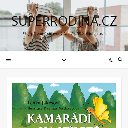
SUPERRODINA.CZ
Přeji příjemně strávený čas. A příště přijďte zas :)