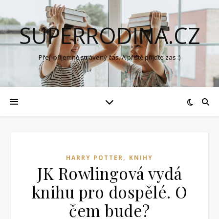
SUPERRODINA.CZ
Přeji příjemně strávený čas. A příště přijďte zas :)
,
HARRY POTTER
KNIHY
JK Rowlingová vydá
knihu pro dospělé. O
čem bude?