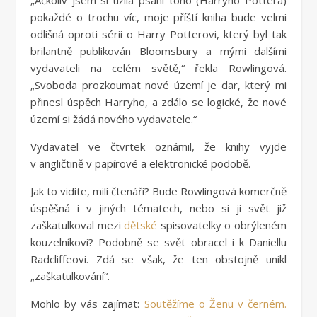
„Ačkoliv jsem si užila psaní toho (Harryho Pottera)
pokaždé o trochu víc, moje příští kniha bude velmi
odlišná oproti sérii o Harry Potterovi, který byl tak
brilantně publikován Bloomsbury a mými dalšími
vydavateli na celém světě,“ řekla Rowlingová.
„Svoboda prozkoumat nové území je dar, který mi
přinesl úspěch Harryho, a zdálo se logické, že nové
území si žádá nového vydavatele.“
Vydavatel ve čtvrtek oznámil, že knihy vyjde
v angličtině v papírové a elektronické podobě.
Jak to vidíte, milí čtenáři? Bude Rowlingová komerčně
úspěšná i v jiných tématech, nebo si ji svět již
zaškatulkoval mezi
dětské
spisovatelky o obrýleném
kouzelníkovi? Podobně se svět obracel i k Daniellu
Radcliffeovi. Zdá se však, že ten obstojně unikl
„zaškatulkování“.
Mohlo by vás zajímat:
Soutěžíme o Ženu v černém.