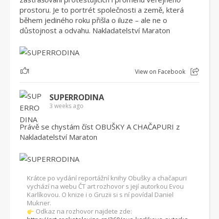
prostoru. Je to portrét společnosti a země, která
během jediného roku přišla o iluze – ale ne o
důstojnost a odvahu. Nakladatelství Maraton
1
View on Facebook
SUPERRODINA
3 weeks ago
Právě se chystám číst OBUŠKY A CHAČAPURI z
Nakladatelství Maraton
Krátce po vydání reportážní knihy Obušky a chačapuri
vychází na webu ČT art rozhovor s její autorkou Evou
Karlíkovou. O knize i o Gruzii si s ní povídal Daniel
Mukner.
Odkaz na rozhovor najdete zde: