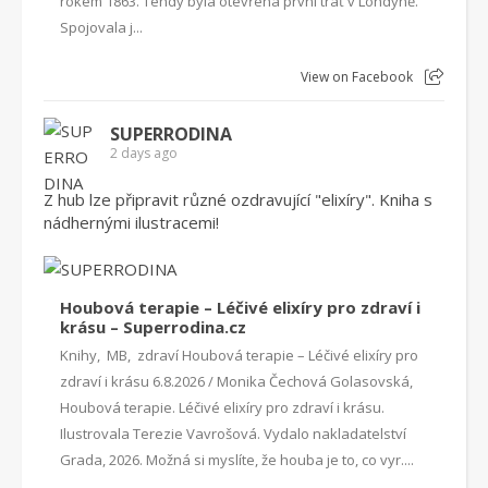
rokem 1863. Tehdy byla otevřena první trať v Londýně.
Spojovala j...
View on Facebook
SUPERRODINA
2 days ago
Z hub lze připravit různé ozdravující "elixíry". Kniha s
nádhernými ilustracemi!
Houbová terapie – Léčivé elixíry pro zdraví i
krásu – Superrodina.cz
Knihy, MB, zdraví Houbová terapie – Léčivé elixíry pro
zdraví i krásu 6.8.2026 / Monika Čechová Golasovská,
Houbová terapie. Léčivé elixíry pro zdraví i krásu.
Ilustrovala Terezie Vavrošová. Vydalo nakladatelství
Grada, 2026. Možná si myslíte, že houba je to, co vyr....