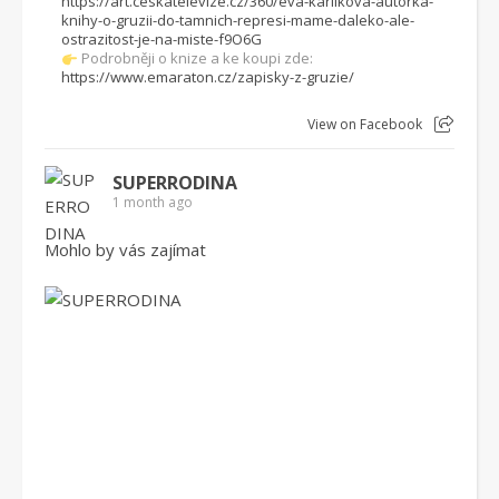
https://art.ceskatelevize.cz/360/eva-karlikova-autorka-
knihy-o-gruzii-do-tamnich-represi-mame-daleko-ale-
ostrazitost-je-na-miste-f9O6G
Podrobněji o knize a ke koupi zde:
https://www.emaraton.cz/zapisky-z-gruzie/
View on Facebook
SUPERRODINA
1 month ago
Mohlo by vás zajímat