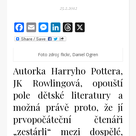
25.2.2012
Facebook
Email
Messenger
LinkedIn
Threads
X
Foto zdroj: flickr, Daniel Ogren
Autorka Harryho Pottera,
JK Rowlingová, opouští
pole dětské literatury a
možná právě proto, že jí
prvopočáteční čtenáři
„zestárli“ mezi dospělé,