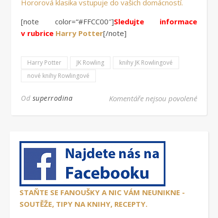
Hororová klasika vstupuje do vašich domácností.
[note color=“#FFCC00″]
Sledujte informace
v rubrice
Harry Potter
[/note]
Harry Potter
JK Rowling
knihy JK Rowlingové
nové knihy Rowlingové
u text
Od
superrodina
Komentáře nejsou povolené
STAŇTE SE FANOUŠKY A NIC VÁM NEUNIKNE -
SOUTĚŽE, TIPY NA KNIHY, RECEPTY.