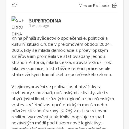
1
View on Facebook
SUPERRODINA
3 weeks ago
Kniha přináší svědectví o společenské, politické a
kulturní situaci Gruzie v přelomovém období 2024–
2025, kdy se mladá demokracie s proevropským
směřováním proměnila ve stát ovládaný jednou
stranou. Autorka, mladá Češka, strávila v Gruzii rok
jako výzkumnice, místo běžné terénní práce se ale
stala svědkyní dramatického společenského zlomu.
V jejím vyprávění se prolínají osobní zážitky s
rozhovory s novináři, občanskými aktivisty, ale i s
obyčejnými lidmi z různých regionů a společenských
vrstev – včetně zástupců etnických menšin nebo
přívrženců vládní strany. Každý z nich se s novou
realitou vyrovnává jinak. Kniha popisuje rozpad
nezávislých médií pod tlakem nové legislativy,
zastrašování protestujících i proměnu veřejného