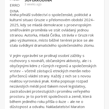
SUPERRODINA
3 weeks ago
Kniha přináší svědectví o společenské, politické a
kulturní situaci Gruzie v přelomovém období 2024–
2025, kdy se mladá demokracie s proevropským
směřováním proměnila ve stát ovládaný jednou
stranou. Autorka, mladá Češka, strávila v Gruzii rok
jako výzkumnice, místo běžné terénní práce se ale
stala svědkyní dramatického společenského zlomu.
V jejím vyprávění se prolínají osobní zážitky s
rozhovory s novináři, občanskými aktivisty, ale i s
obyčejnými lidmi z různých regionů a společenských
vrstev – včetně zástupců etnických menšin nebo
přívrženců vládní strany. Každý z nich se s novou
realitou vyrovnává jinak. Kniha popisuje rozpad
nezávislých médií pod tlakem nové legislativy,
zastrašování protestujících i proměnu veřejného
prostoru. Je to portrét společnosti a země, která
během jediného roku přišla o iluze – ale ne o
důstojnost a odvahu. Nakladatelství Maraton