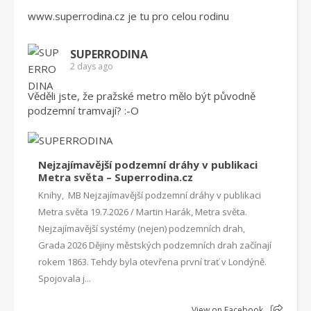
www.superrodina.cz
je tu pro celou rodinu
SUPERRODINA
2 days ago
Věděli jste, že pražské metro mělo být původně
podzemní tramvají? :-O
Nejzajímavější podzemní dráhy v publikaci
Metra světa – Superrodina.cz
Knihy, MB Nejzajímavější podzemní dráhy v publikaci
Metra světa 19.7.2026 / Martin Harák, Metra světa.
Nejzajímavější systémy (nejen) podzemních drah,
Grada 2026 Dějiny městských podzemních drah začínají
rokem 1863. Tehdy byla otevřena první trať v Londýně.
Spojovala j...
View on Facebook