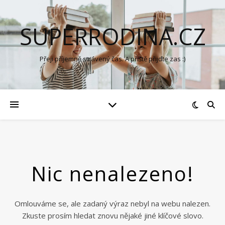
SUPERRODINA.CZ
Přeji příjemně strávený čas. A příště přijďte zas :)
Nic nenalezeno!
Omlouváme se, ale zadaný výraz nebyl na webu nalezen.
Zkuste prosím hledat znovu nějaké jiné klíčové slovo.