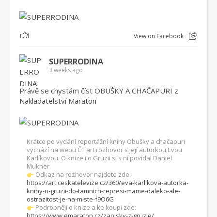
1
View on Facebook
SUPERRODINA
3 weeks ago
Právě se chystám číst OBUŠKY A CHAČAPURI z
Nakladatelství Maraton
Krátce po vydání reportážní knihy Obušky a chačapuri
vychází na webu ČT art rozhovor s její autorkou Evou
Karlíkovou. O knize i o Gruzii si s ní povídal Daniel
Mukner.
Odkaz na rozhovor najdete zde:
https://art.ceskatelevize.cz/360/eva-karlikova-autorka-
knihy-o-gruzii-do-tamnich-represi-mame-daleko-ale-
ostrazitost-je-na-miste-f9O6G
Podrobněji o knize a ke koupi zde:
https://www.emaraton.cz/zapisky-z-gruzie/