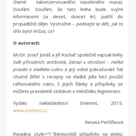
chemií nakonzervovaného nasoleného masa).
Doufám. Doufám, že tato kniha bude svými
informacemi za deset, dvacet let, patřit do
propadliště dějin. Výstražné –
podívejte se děti, jak to
dřív bylo! Hrůza, co?
O autorech:
MUDr. Josef Jonáš a Jiří Kuchař společně napsali knihy
Svět přírodních antibiotik, Zdraví v ohrožení – Hořká
pravda o sladkém cukru
a její volné pokračování
Tak
chutná štěstí
s recepty na sladká jídla bez použití
rafinovaného cukru. S jejich články a příspěvky se
můžete pravidelně setkávat v měsíčníku
Regenerace
.
Vydalo nakladatelství Eminent, 2015,
www.eminent.cz
Renata Petříčková
[heading style=“1″]Nejnovější příspěvky na webu: