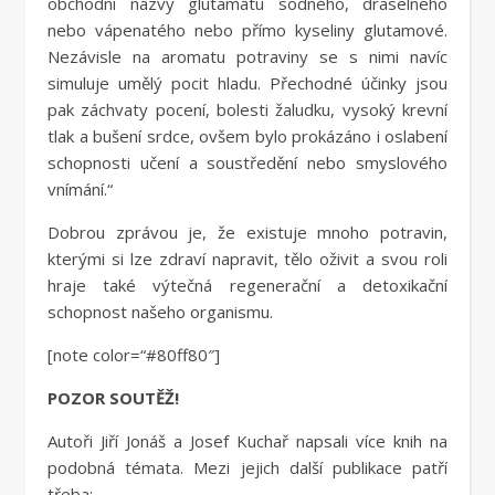
obchodní názvy glutamátu sodného, draselného
nebo vápenatého nebo přímo kyseliny glutamové.
Nezávisle na aromatu potraviny se s nimi navíc
simuluje umělý pocit hladu. Přechodné účinky jsou
pak záchvaty pocení, bolesti žaludku, vysoký krevní
tlak a bušení srdce, ovšem bylo prokázáno i oslabení
schopnosti učení a soustředění nebo smyslového
vnímání.“
Dobrou zprávou je, že existuje mnoho potravin,
kterými si lze zdraví napravit, tělo oživit a svou roli
hraje také výtečná regenerační a detoxikační
schopnost našeho organismu.
[note color=“#80ff80″]
POZOR SOUTĚŽ!
Autoři Jiří Jonáš a Josef Kuchař napsali více knih na
podobná témata. Mezi jejich další publikace patří
třeba: