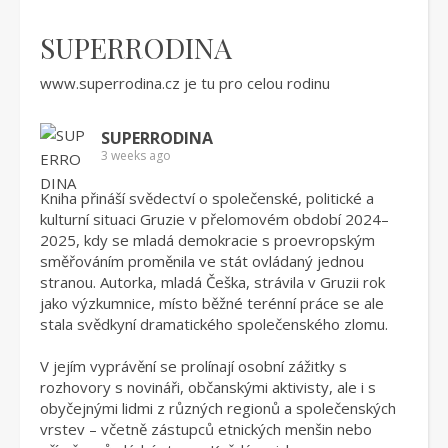
SUPERRODINA
www.superrodina.cz
je tu pro celou rodinu
SUPERRODINA
3 weeks ago
Kniha přináší svědectví o společenské, politické a
kulturní situaci Gruzie v přelomovém období 2024–
2025, kdy se mladá demokracie s proevropským
směřováním proměnila ve stát ovládaný jednou
stranou. Autorka, mladá Češka, strávila v Gruzii rok
jako výzkumnice, místo běžné terénní práce se ale
stala svědkyní dramatického společenského zlomu.
V jejím vyprávění se prolínají osobní zážitky s
rozhovory s novináři, občanskými aktivisty, ale i s
obyčejnými lidmi z různých regionů a společenských
vrstev – včetně zástupců etnických menšin nebo