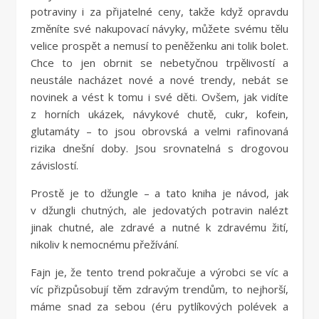
potraviny i za přijatelné ceny, takže když opravdu
změníte své nakupovací návyky, můžete svému tělu
velice prospět a nemusí to peněženku ani tolik bolet.
Chce to jen obrnit se nebetyčnou trpělivostí a
neustále nacházet nové a nové trendy, nebát se
novinek a vést k tomu i své děti. Ovšem, jak vidíte
z horních ukázek, návykové chutě, cukr, kofein,
glutamáty – to jsou obrovská a velmi rafinovaná
rizika dnešní doby. Jsou srovnatelná s drogovou
závislostí.
Prostě je to džungle – a tato kniha je návod, jak
v džungli chutných, ale jedovatých potravin nalézt
jinak chutné, ale zdravé a nutné k zdravému žití,
nikoliv k nemocnému přežívání.
Fajn je, že tento trend pokračuje a výrobci se víc a
víc přizpůsobují těm zdravým trendům, to nejhorší,
máme snad za sebou (éru pytlíkových polévek a