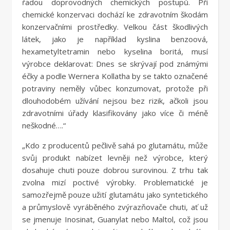
řadou doprovodných chemických postupů. Při
chemické konzervaci dochází ke zdravotním škodám
konzervačními prostředky. Velkou část škodlivých
látek, jako je například kyslina benzoová,
hexametyltetramin nebo kyselina boritá, musí
výrobce deklarovat: Dnes se skrývají pod známými
éčky a podle Wernera Kollatha by se takto označené
potraviny neměly vůbec konzumovat, protože při
dlouhodobém užívání nejsou bez rizik, ačkoli jsou
zdravotními úřady klasifikovány jako více či méně
neškodné….“
„Kdo z producentů pečlivě sahá po glutamátu, může
svůj produkt nabízet levněji než výrobce, který
dosahuje chuti pouze dobrou surovinou. Z trhu tak
zvolna mizí poctivé výrobky. Problematické je
samozřejmě pouze užití glutamátu jako syntetického
a průmyslově vyráběného zvýrazňovače chuti, ať už
se jmenuje Inosinat, Guanylat nebo Maltol, což jsou