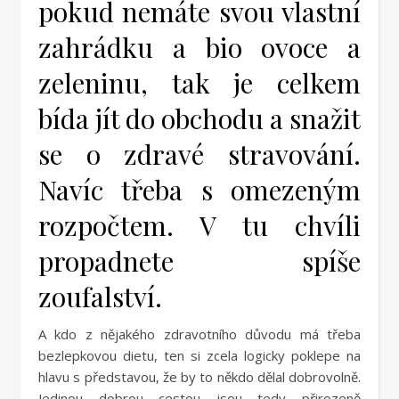
pokud nemáte svou vlastní
zahrádku a bio ovoce a
zeleninu, tak je celkem
bída jít do obchodu a snažit
se o zdravé stravování.
Navíc třeba s omezeným
rozpočtem. V tu chvíli
propadnete spíše
zoufalství.
A kdo z nějakého zdravotního důvodu má třeba
bezlepkovou dietu, ten si zcela logicky poklepe na
hlavu s představou, že by to někdo dělal dobrovolně.
Jedinou dobrou cestou jsou tedy přirozeně