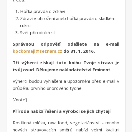
Hořká pravda o zdraví
Zdraví v ohrožení aneb hořká pravda o sladkém
cukru
Svět přírodních sil
Správnou odpověď odešlete na e-mail
kockomejl@seznam.cz
do 31. 1. 2016.
Tři výherci získají tuto knihu Tvoje strava je
tvůj osud. Děkujeme nakladatelství Eminent.
Výherci budou vyhlášeni a upozorněni přes e-mail v
průběhu prvního únorového týdne.
[/note]
Příroda nabízí řešení a výrobci se jich chytají
Rostlinná mléka, raw food, vegetariánství – mnoho
nových stravovacích směrů nabízí velmi kvalitní