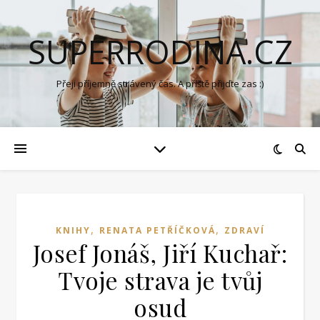
SUPERRODINA.CZ
Přeji příjemně strávený čas. A příště přijďte zas :)
,
,
KNIHY
RENATA PETŘÍČKOVÁ
ZDRAVÍ
Josef Jonáš, Jiří Kuchař:
Tvoje strava je tvůj
osud