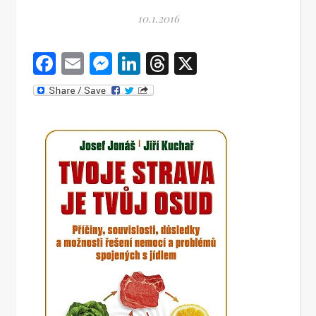
10.1.2016
Facebook
Email
Messenger
LinkedIn
Threads
X