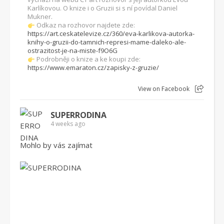
Karlíkovou. O knize i o Gruzii si s ní povídal Daniel
Mukner.
Odkaz na rozhovor najdete zde:
https://art.ceskatelevize.cz/360/eva-karlikova-autorka-
knihy-o-gruzii-do-tamnich-represi-mame-daleko-ale-
ostrazitost-je-na-miste-f9O6G
Podrobněji o knize a ke koupi zde:
https://www.emaraton.cz/zapisky-z-gruzie/
View on Facebook
SUPERRODINA
4 weeks ago
Mohlo by vás zajímat