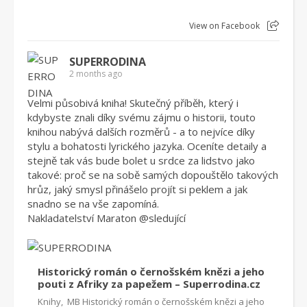
View on Facebook
SUPERRODINA
2 months ago
Velmi působivá kniha! Skutečný příběh, který i
kdybyste znali díky svému zájmu o historii, touto
knihou nabývá dalších rozměrů - a to nejvíce díky
stylu a bohatosti lyrického jazyka. Oceníte detaily a
stejně tak vás bude bolet u srdce za lidstvo jako
takové: proč se na sobě samých dopouštělo takových
hrůz, jaký smysl přinášelo projít si peklem a jak
snadno se na vše zapomíná.
Nakladatelství Maraton
@sleduj
ící
Historický román o černošském knězi a jeho
pouti z Afriky za papežem – Superrodina.cz
Knihy, MB Historický román o černošském knězi a jeho