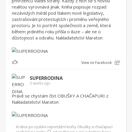
přívrženců vládní strany. Každý z nich se s novou
realitou vyrovnává jinak. Kniha popisuje rozpad
nezávislých médií pod tlakem nové legislativy,
zastrašování protestujících i proměnu veřejného
prostoru. Je to portrét společnosti a země, která
během jediného roku přišla o iluze – ale ne o
důstojnost a odvahu. Nakladatelství Maraton
1
View on Facebook
SUPERRODINA
3 weeks ago
Právě se chystám číst OBUŠKY A CHAČAPURI z
Nakladatelství Maraton
Krátce po vydání reportážní knihy Obušky a chačapuri
vychází na webu ČT art rozhovor s její autorkou Evou