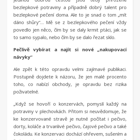
bezlepkové potraviny a případně dobrý talent pro
bezlepkové pečení doma. Ale to je snad o tom „mít
dáno shůry“… Mě se z bezlepkového pečení vždy
povedlo jen něco, čím by se daly krmit ptáci, jak se
to samo sypalo, nebo čím by se dalo řezat sklo.
Pečlivě vybírat a najít si nové „nakupovací
návyky“
Ale zpět k této opravdu velmi zajímavé publikaci.
Postupně dojdete k názoru, že jen malé procento
toho, co nabízí obchody, je opravdu bez rizika
poživatelné.
„Když se hovoří o konzervách, pomyslí každý na
potraviny v plechovkách. Přitom si neuvědomuje, že
ke konzervované stravě je nutné počítat i pečivo,
dorty, koláče a trvanlivé pečivo, čajové pečivo a také
čokoládu. Ke konzervaci dochází ohřevem, sušením a