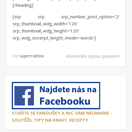
[/heading]
[srp srp srp_number_post_option=’2′
srp_thumbnail_wdg_width=’120′
srp_thumbnail_wdg_height=’120′
srp_wdg_excerpt_length_mode=’words‘]
u textu
Od
superrodina
Komentáře nejsou povolené
STAŇTE SE FANOUŠKY A NIC VÁM NEUNIKNE -
SOUTĚŽE, TIPY NA KNIHY, RECEPTY.